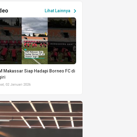
deo
chevron_right
Lihat Lainnya
 Makassar Siap Hadapi Borneo FC di
iri
t, 02 Januari 2026