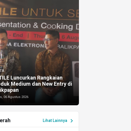
TA
TILE Luncurkan Rangkaian
oduk Medium dan New Entry di
ikpapan
s, 06 Agustus 2026
erah
chevron_right
Lihat Lainnya