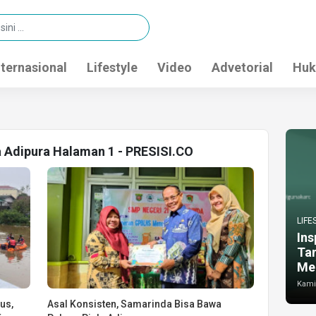
nternasional
Lifestyle
Video
Advetorial
Huk
a Adipura Halaman 1 - PRESISI.CO
LIFE
Ins
Ta
Me
Kamis
us,
Asal Konsisten, Samarinda Bisa Bawa