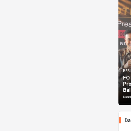
BERI
FO
Pr
Bal
Kami
Da