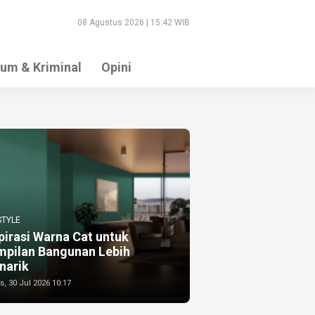
08 Agustus 2026 | 15:42 WIB
um & Kriminal
Opini
STYLE
pirasi Warna Cat untuk
mpilan Bangunan Lebih
narik
, 30 Jul 2026 10:17