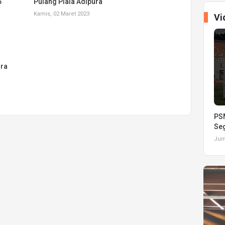
6
Pulang Piala Adipura
Kamis, 02 Maret 2023
Vi
ura
PSM
Seg
Juma