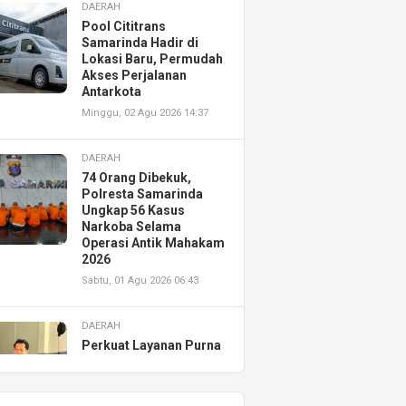
DAERAH
Pool Cititrans
Samarinda Hadir di
Lokasi Baru, Permudah
Akses Perjalanan
Antarkota
Minggu, 02 Agu 2026 14:37
DAERAH
74 Orang Dibekuk,
Polresta Samarinda
Ungkap 56 Kasus
Narkoba Selama
Operasi Antik Mahakam
2026
Sabtu, 01 Agu 2026 06:43
DAERAH
Perkuat Layanan Purna
Jual, Astra Motor
Kalimantan Timur 2
Resmikan AHASS