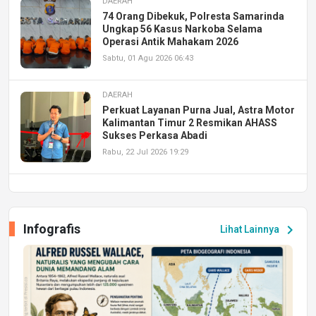
DAERAH
74 Orang Dibekuk, Polresta Samarinda
Ungkap 56 Kasus Narkoba Selama
Operasi Antik Mahakam 2026
Sabtu, 01 Agu 2026 06:43
DAERAH
Perkuat Layanan Purna Jual, Astra Motor
Kalimantan Timur 2 Resmikan AHASS
Sukses Perkasa Abadi
Rabu, 22 Jul 2026 19:29
DAERAH
UPA PERKASA Universitas Mulawarman
Laksanakan Job Fair Batch II, Hadirkan
Infografis
chevron_right
Lihat Lainnya
Peluang Kerja dan Magang
Jumat, 17 Jul 2026 22:30
DAERAH
Astra Motor Kalimantan Timur 2 Dukung
Mahasiswa Samarinda dalam Astra