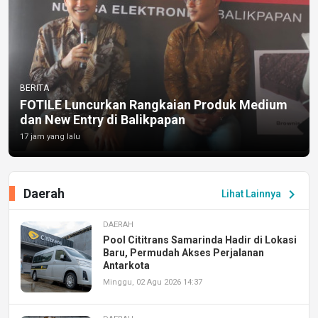
BERITA
FOTILE Luncurkan Rangkaian Produk Medium
dan New Entry di Balikpapan
17 jam yang lalu
Daerah
chevron_right
Lihat Lainnya
DAERAH
Pool Cititrans Samarinda Hadir di Lokasi
Baru, Permudah Akses Perjalanan
Antarkota
Minggu, 02 Agu 2026 14:37