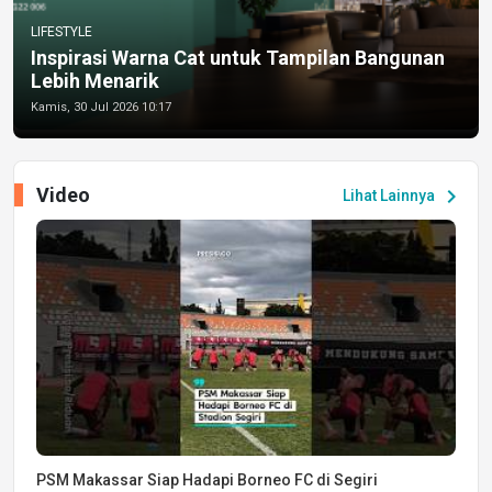
LIFESTYLE
Inspirasi Warna Cat untuk Tampilan Bangunan
Lebih Menarik
Kamis, 30 Jul 2026 10:17
Video
chevron_right
Lihat Lainnya
PSM Makassar Siap Hadapi Borneo FC di Segiri