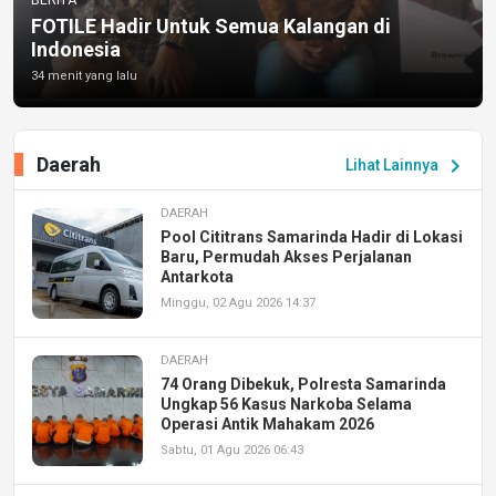
FOTILE Hadir Untuk Semua Kalangan di
Indonesia
34 menit yang lalu
Daerah
chevron_right
Lihat Lainnya
DAERAH
Pool Cititrans Samarinda Hadir di Lokasi
Baru, Permudah Akses Perjalanan
Antarkota
Minggu, 02 Agu 2026 14:37
DAERAH
74 Orang Dibekuk, Polresta Samarinda
Ungkap 56 Kasus Narkoba Selama
Operasi Antik Mahakam 2026
Sabtu, 01 Agu 2026 06:43