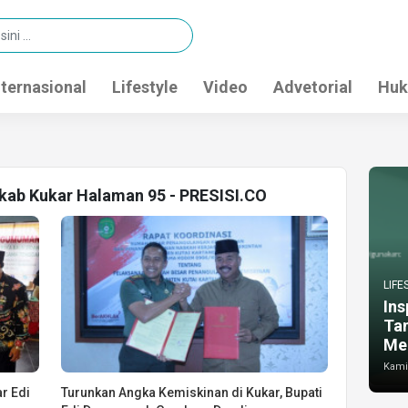
nternasional
Lifestyle
Video
Advetorial
Huk
kab Kukar Halaman 95 - PRESISI.CO
LIFE
Ins
Ta
Me
Kamis
ar Edi
Turunkan Angka Kemiskinan di Kukar, Bupati