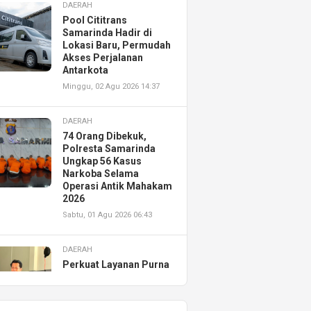
DAERAH
Pool Cititrans
Samarinda Hadir di
Lokasi Baru, Permudah
Akses Perjalanan
Antarkota
Minggu, 02 Agu 2026 14:37
DAERAH
74 Orang Dibekuk,
Polresta Samarinda
Ungkap 56 Kasus
Narkoba Selama
Operasi Antik Mahakam
2026
Sabtu, 01 Agu 2026 06:43
DAERAH
Perkuat Layanan Purna
Jual, Astra Motor
Kalimantan Timur 2
Resmikan AHASS