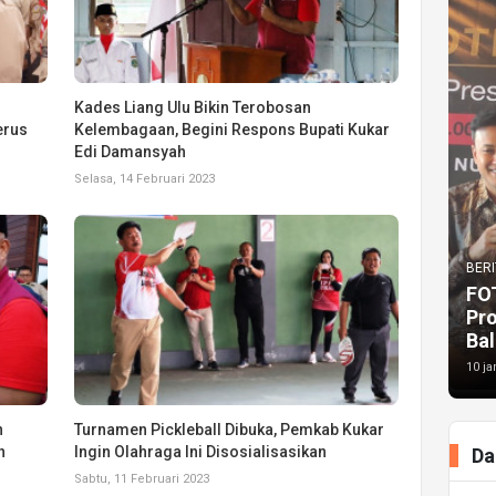
Kades Liang Ulu Bikin Terobosan
erus
Kelembagaan, Begini Respons Bupati Kukar
Edi Damansyah
Selasa, 14 Februari 2023
BERI
FO
Pr
Bal
10 ja
n
Turnamen Pickleball Dibuka, Pemkab Kukar
n
Ingin Olahraga Ini Disosialisasikan
Da
Sabtu, 11 Februari 2023