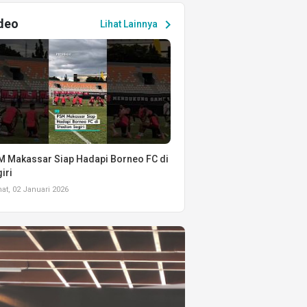
deo
chevron_right
Lihat Lainnya
 Makassar Siap Hadapi Borneo FC di
iri
t, 02 Januari 2026