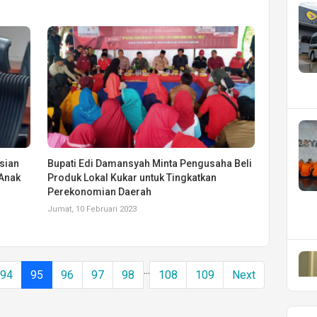
sian
Bupati Edi Damansyah Minta Pengusaha Beli
Anak
Produk Lokal Kukar untuk Tingkatkan
Perekonomian Daerah
Jumat, 10 Februari 2023
...
94
95
96
97
98
108
109
Next