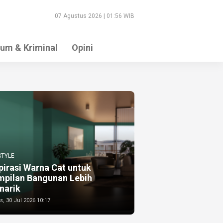
07 Agustus 2026 | 01:56 WIB
um & Kriminal
Opini
STYLE
pirasi Warna Cat untuk
mpilan Bangunan Lebih
narik
, 30 Jul 2026 10:17