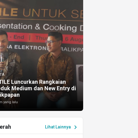
TA
TILE Luncurkan Rangkaian
oduk Medium dan New Entry di
ikpapan
m yang lalu
erah
chevron_right
Lihat Lainnya