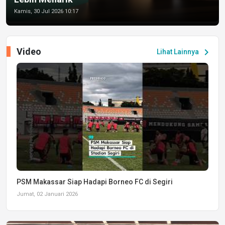
Kamis, 30 Jul 2026 10:17
Video
chevron_right
Lihat Lainnya
PSM Makassar Siap Hadapi Borneo FC di Segiri
Jumat, 02 Januari 2026