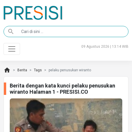
search
09 Agustus 2026 | 13:14 WIB
home
Berita
Tags
pelaku penusukan wiranto
Berita dengan kata kunci pelaku penusukan
wiranto Halaman 1 - PRESISI.CO