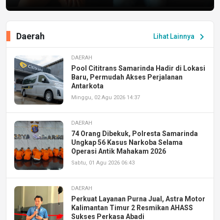
Daerah
chevron_right
Lihat Lainnya
DAERAH
Pool Cititrans Samarinda Hadir di Lokasi
Baru, Permudah Akses Perjalanan
Antarkota
Minggu, 02 Agu 2026 14:37
DAERAH
74 Orang Dibekuk, Polresta Samarinda
Ungkap 56 Kasus Narkoba Selama
Operasi Antik Mahakam 2026
Sabtu, 01 Agu 2026 06:43
DAERAH
Perkuat Layanan Purna Jual, Astra Motor
Kalimantan Timur 2 Resmikan AHASS
Sukses Perkasa Abadi