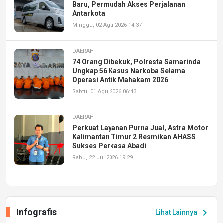
Baru, Permudah Akses Perjalanan
Antarkota
Minggu, 02 Agu 2026 14:37
DAERAH
74 Orang Dibekuk, Polresta Samarinda
Ungkap 56 Kasus Narkoba Selama
Operasi Antik Mahakam 2026
Sabtu, 01 Agu 2026 06:43
DAERAH
Perkuat Layanan Purna Jual, Astra Motor
Kalimantan Timur 2 Resmikan AHASS
Sukses Perkasa Abadi
Rabu, 22 Jul 2026 19:29
DAERAH
UPA PERKASA Universitas Mulawarman
Laksanakan Job Fair Batch II, Hadirkan
Infografis
chevron_right
Lihat Lainnya
Peluang Kerja dan Magang