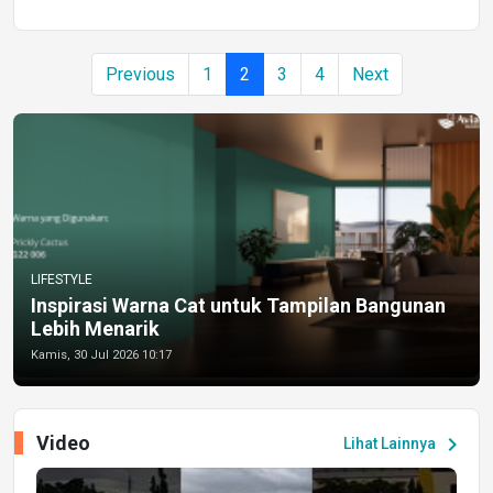
Previous
1
2
3
4
Next
LIFESTYLE
Inspirasi Warna Cat untuk Tampilan Bangunan
Lebih Menarik
Kamis, 30 Jul 2026 10:17
Video
chevron_right
Lihat Lainnya