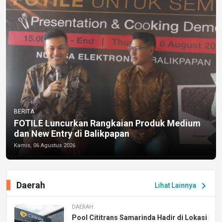
BERITA
FOTILE Luncurkan Rangkaian Produk Medium
dan New Entry di Balikpapan
Kamis, 06 Agustus 2026
Daerah
chevron_right
Lihat Lainnya
DAERAH
Pool Cititrans Samarinda Hadir di Lokasi