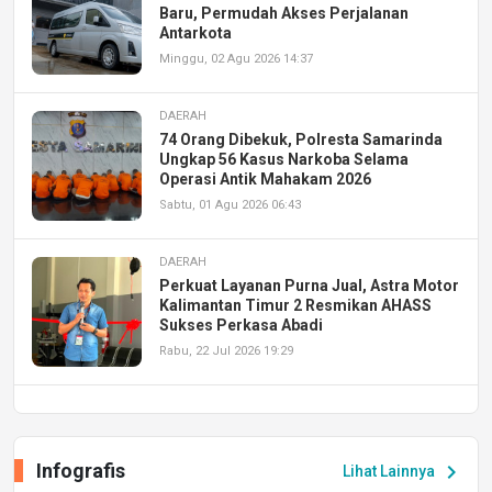
Baru, Permudah Akses Perjalanan
Antarkota
Minggu, 02 Agu 2026 14:37
DAERAH
74 Orang Dibekuk, Polresta Samarinda
Ungkap 56 Kasus Narkoba Selama
Operasi Antik Mahakam 2026
Sabtu, 01 Agu 2026 06:43
DAERAH
Perkuat Layanan Purna Jual, Astra Motor
Kalimantan Timur 2 Resmikan AHASS
Sukses Perkasa Abadi
Rabu, 22 Jul 2026 19:29
DAERAH
UPA PERKASA Universitas Mulawarman
Laksanakan Job Fair Batch II, Hadirkan
Infografis
chevron_right
Lihat Lainnya
Peluang Kerja dan Magang