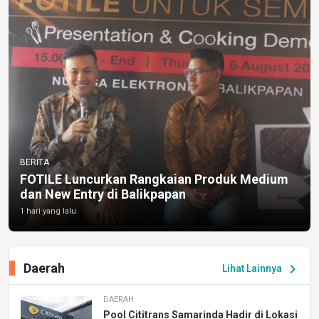
BERITA
FOTILE Luncurkan Rangkaian Produk Medium
dan New Entry di Balikpapan
1 hari yang lalu
Daerah
chevron_right
Lihat Lainnya
DAERAH
Pool Cititrans Samarinda Hadir di Lokasi