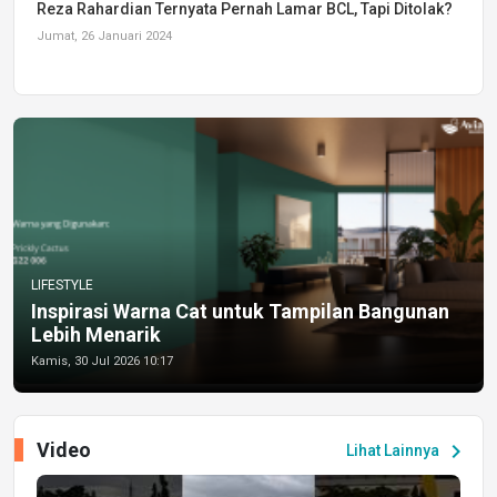
Reza Rahardian Ternyata Pernah Lamar BCL, Tapi Ditolak?
Jumat, 26 Januari 2024
LIFESTYLE
Inspirasi Warna Cat untuk Tampilan Bangunan
Lebih Menarik
Kamis, 30 Jul 2026 10:17
Video
chevron_right
Lihat Lainnya