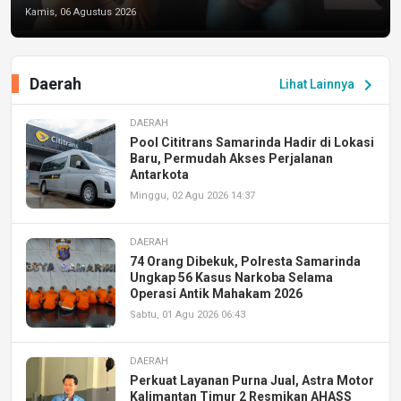
Kamis, 06 Agustus 2026
Daerah
chevron_right
Lihat Lainnya
DAERAH
Pool Cititrans Samarinda Hadir di Lokasi
Baru, Permudah Akses Perjalanan
Antarkota
Minggu, 02 Agu 2026 14:37
DAERAH
74 Orang Dibekuk, Polresta Samarinda
Ungkap 56 Kasus Narkoba Selama
Operasi Antik Mahakam 2026
Sabtu, 01 Agu 2026 06:43
DAERAH
Perkuat Layanan Purna Jual, Astra Motor
Kalimantan Timur 2 Resmikan AHASS