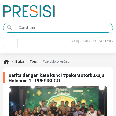
search
08 Agustus 2026 | 23:11 WIB
home
Berita
Tags
#pakeMotorkuXaja
Berita dengan kata kunci #pakeMotorkuXaja
Halaman 1 - PRESISI.CO