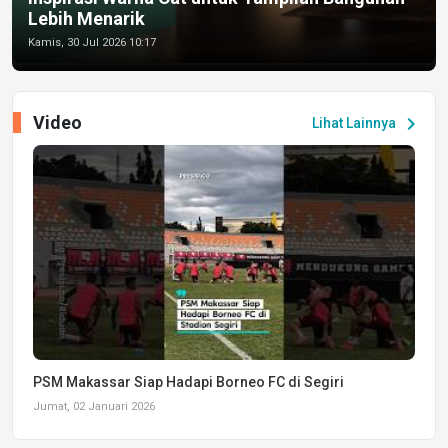
Lebih Menarik
Kamis, 30 Jul 2026 10:17
Video
chevron_right
Lihat Lainnya
PSM Makassar Siap Hadapi Borneo FC di Segiri
Jumat, 02 Januari 2026