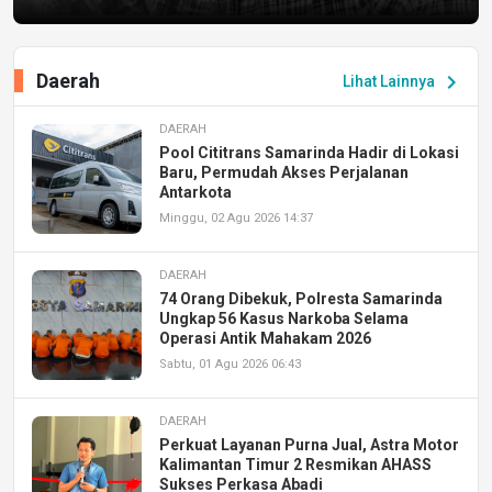
Daerah
chevron_right
Lihat Lainnya
DAERAH
Pool Cititrans Samarinda Hadir di Lokasi
Baru, Permudah Akses Perjalanan
Antarkota
Minggu, 02 Agu 2026 14:37
DAERAH
74 Orang Dibekuk, Polresta Samarinda
Ungkap 56 Kasus Narkoba Selama
Operasi Antik Mahakam 2026
Sabtu, 01 Agu 2026 06:43
DAERAH
Perkuat Layanan Purna Jual, Astra Motor
Kalimantan Timur 2 Resmikan AHASS
Sukses Perkasa Abadi