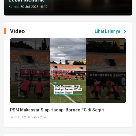
Kamis, 30 Jul 2026 10:17
Video
chevron_right
Lihat Lainnya
PSM Makassar Siap Hadapi Borneo FC di Segiri
Jumat, 02 Januari 2026