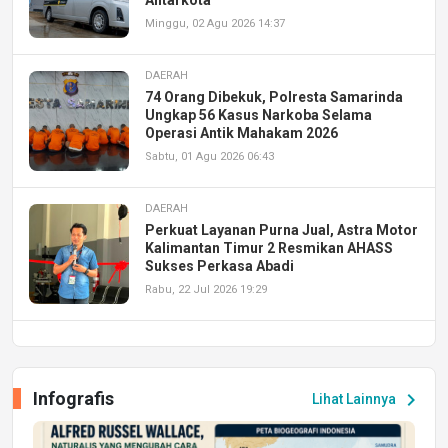
Minggu, 02 Agu 2026 14:37
DAERAH
74 Orang Dibekuk, Polresta Samarinda
Ungkap 56 Kasus Narkoba Selama
Operasi Antik Mahakam 2026
Sabtu, 01 Agu 2026 06:43
DAERAH
Perkuat Layanan Purna Jual, Astra Motor
Kalimantan Timur 2 Resmikan AHASS
Sukses Perkasa Abadi
Rabu, 22 Jul 2026 19:29
DAERAH
UPA PERKASA Universitas Mulawarman
Laksanakan Job Fair Batch II, Hadirkan
Infografis
chevron_right
Lihat Lainnya
Peluang Kerja dan Magang
Jumat, 17 Jul 2026 22:30