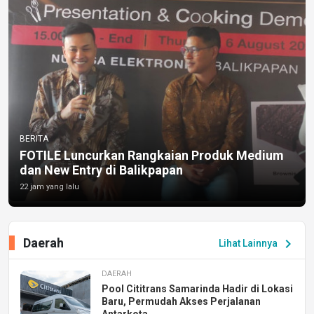
BERITA
FOTILE Luncurkan Rangkaian Produk Medium
dan New Entry di Balikpapan
22 jam yang lalu
Daerah
chevron_right
Lihat Lainnya
DAERAH
Pool Cititrans Samarinda Hadir di Lokasi
Baru, Permudah Akses Perjalanan
Antarkota