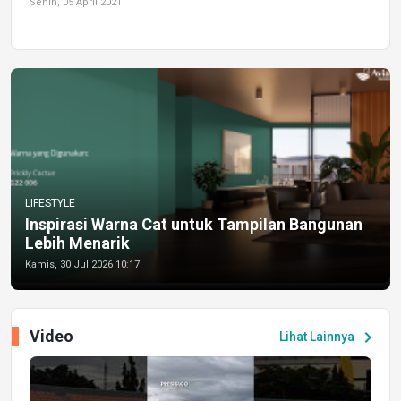
Senin, 05 April 2021
LIFESTYLE
Inspirasi Warna Cat untuk Tampilan Bangunan
Lebih Menarik
Kamis, 30 Jul 2026 10:17
Video
chevron_right
Lihat Lainnya