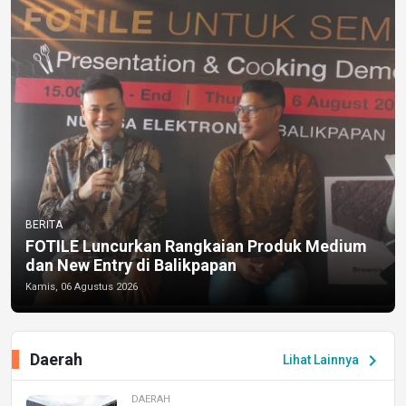
BERITA
FOTILE Luncurkan Rangkaian Produk Medium
dan New Entry di Balikpapan
Kamis, 06 Agustus 2026
Daerah
chevron_right
Lihat Lainnya
DAERAH