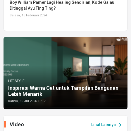
Boy William Pamer Lagi Healing Sendirian, Kode Galau
Ditinggal Ayu Ting Ting?
Selasa, 13 Februari 2024
LIFESTYLE
Inspirasi Warna Cat untuk Tampilan Bangunan
Lebih Menarik
Kamis, 30 Jul 2026 10:17
Video
chevron_right
Lihat Lainnya