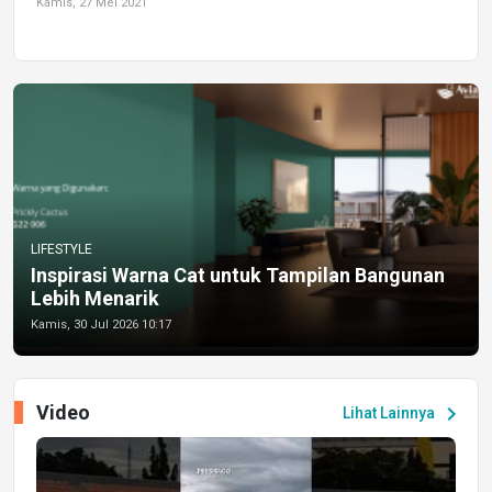
Kamis, 27 Mei 2021
LIFESTYLE
Inspirasi Warna Cat untuk Tampilan Bangunan
Lebih Menarik
Kamis, 30 Jul 2026 10:17
Video
chevron_right
Lihat Lainnya