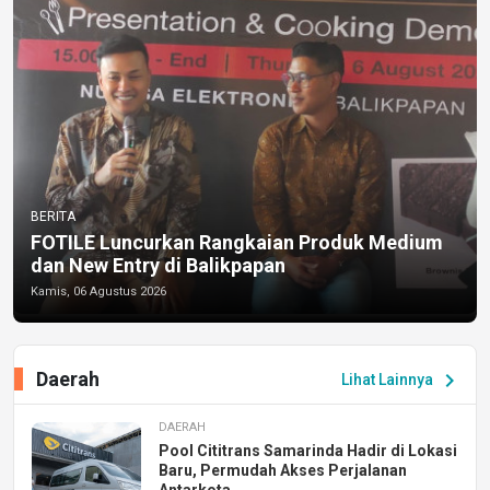
BERITA
FOTILE Luncurkan Rangkaian Produk Medium
dan New Entry di Balikpapan
Kamis, 06 Agustus 2026
Daerah
chevron_right
Lihat Lainnya
DAERAH
Pool Cititrans Samarinda Hadir di Lokasi
Baru, Permudah Akses Perjalanan
Antarkota