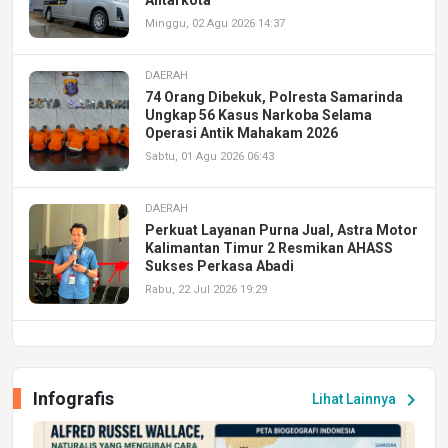
Minggu, 02 Agu 2026 14:37
DAERAH
74 Orang Dibekuk, Polresta Samarinda
Ungkap 56 Kasus Narkoba Selama
Operasi Antik Mahakam 2026
Sabtu, 01 Agu 2026 06:43
DAERAH
Perkuat Layanan Purna Jual, Astra Motor
Kalimantan Timur 2 Resmikan AHASS
Sukses Perkasa Abadi
Rabu, 22 Jul 2026 19:29
DAERAH
UPA PERKASA Universitas Mulawarman
Laksanakan Job Fair Batch II, Hadirkan
Infografis
chevron_right
Lihat Lainnya
Peluang Kerja dan Magang
Jumat, 17 Jul 2026 22:30