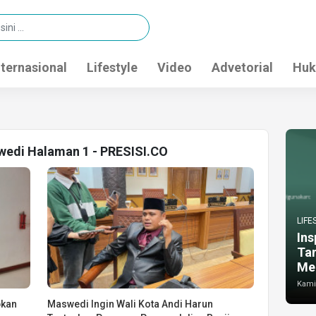
nternasional
Lifestyle
Video
Advetorial
Huk
wedi Halaman 1 - PRESISI.CO
LIFE
Ins
Ta
Me
Kamis
pkan
Maswedi Ingin Wali Kota Andi Harun