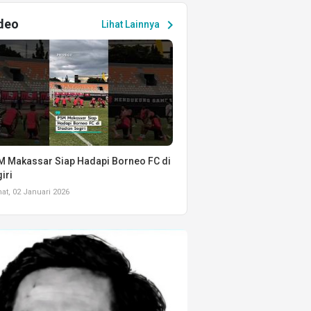
deo
chevron_right
Lihat Lainnya
 Makassar Siap Hadapi Borneo FC di
iri
t, 02 Januari 2026