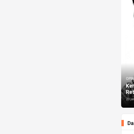
OPIN
Kem
Re
23 ja
Da