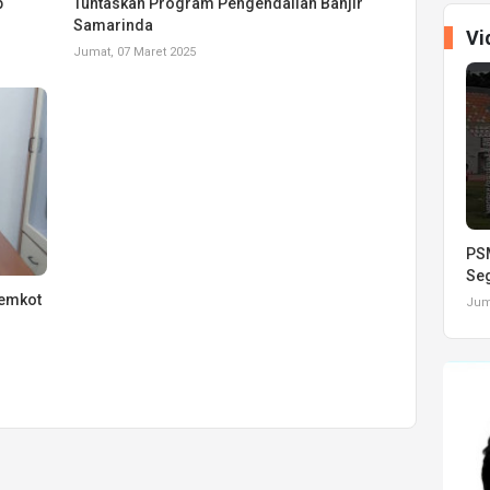
p
Tuntaskan Program Pengendalian Banjir
Samarinda
Vi
Jumat, 07 Maret 2025
PSM
Seg
Pemkot
Juma