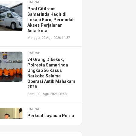
DAERAH
Pool Cititrans
Samarinda Hadir di
Lokasi Baru, Permudah
Akses Perjalanan
Antarkota
Minggu, 02 Agu 2026 14:37
DAERAH
74 Orang Dibekuk,
Polresta Samarinda
Ungkap 56 Kasus
Narkoba Selama
Operasi Antik Mahakam
2026
Sabtu, 01 Agu 2026 06:43
DAERAH
Perkuat Layanan Purna
Jual, Astra Motor
Kalimantan Timur 2
Resmikan AHASS