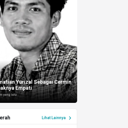
I
atian Yurizal Sebagai Cermin
taknya Empati
m yang lalu
erah
chevron_right
Lihat Lainnya