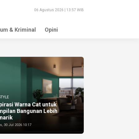
06 Agustus 2026 | 13:57 WIB
um & Kriminal
Opini
STYLE
pirasi Warna Cat untuk
mpilan Bangunan Lebih
narik
, 30 Jul 2026 10:17