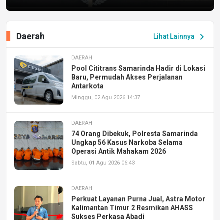
Daerah
chevron_right
Lihat Lainnya
DAERAH
Pool Cititrans Samarinda Hadir di Lokasi
Baru, Permudah Akses Perjalanan
Antarkota
Minggu, 02 Agu 2026 14:37
DAERAH
74 Orang Dibekuk, Polresta Samarinda
Ungkap 56 Kasus Narkoba Selama
Operasi Antik Mahakam 2026
Sabtu, 01 Agu 2026 06:43
DAERAH
Perkuat Layanan Purna Jual, Astra Motor
Kalimantan Timur 2 Resmikan AHASS
Sukses Perkasa Abadi