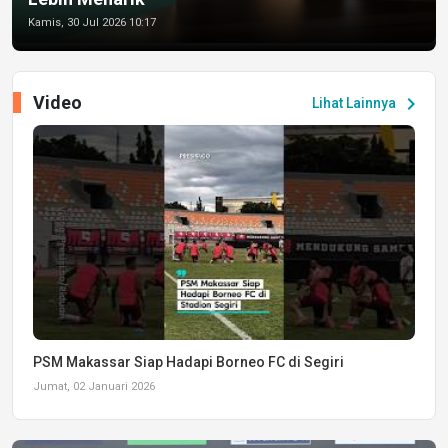
Kamis, 30 Jul 2026 10:17
Video
chevron_right
Lihat Lainnya
PSM Makassar Siap Hadapi Borneo FC di Segiri
Jumat, 02 Januari 2026