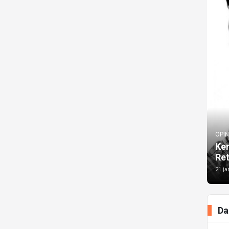
OPIN
Kem
Re
21 ja
Da