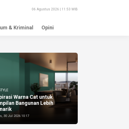
06 Agustus 2026 | 11:53 WIB
um & Kriminal
Opini
STYLE
pirasi Warna Cat untuk
mpilan Bangunan Lebih
narik
, 30 Jul 2026 10:17