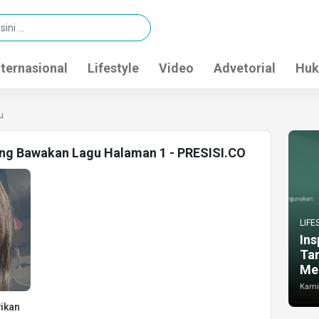
nternasional
Lifestyle
Video
Advetorial
Huk
u
ang Bawakan Lagu Halaman 1 - PRESISI.CO
LIFE
Ins
Ta
Me
Kamis
ikan