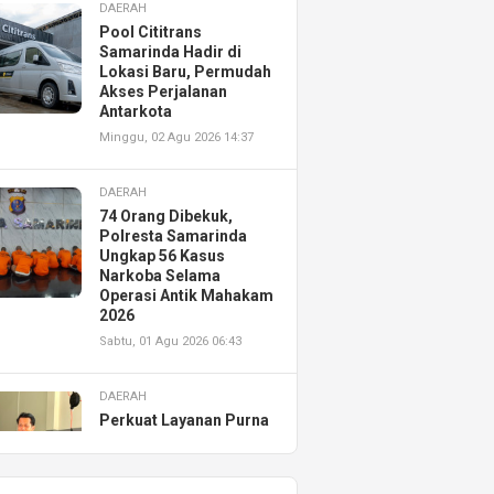
DAERAH
Pool Cititrans
Samarinda Hadir di
Lokasi Baru, Permudah
Akses Perjalanan
Antarkota
Minggu, 02 Agu 2026 14:37
DAERAH
74 Orang Dibekuk,
Polresta Samarinda
Ungkap 56 Kasus
Narkoba Selama
Operasi Antik Mahakam
2026
Sabtu, 01 Agu 2026 06:43
DAERAH
Perkuat Layanan Purna
Jual, Astra Motor
Kalimantan Timur 2
Resmikan AHASS