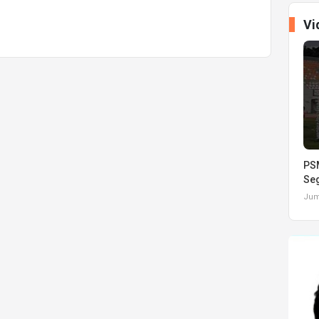
Vi
PSM
Seg
Juma