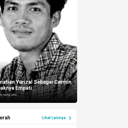
I
atian Yurizal Sebagai Cermin
taknya Empati
m yang lalu
erah
chevron_right
Lihat Lainnya