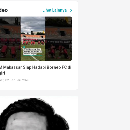
deo
chevron_right
Lihat Lainnya
 Makassar Siap Hadapi Borneo FC di
iri
t, 02 Januari 2026