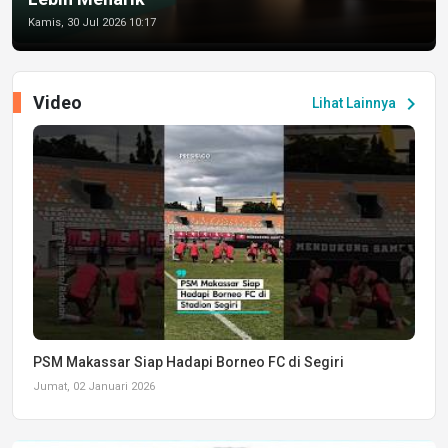
Kamis, 30 Jul 2026 10:17
Video
chevron_right
Lihat Lainnya
PSM Makassar Siap Hadapi Borneo FC di Segiri
Jumat, 02 Januari 2026