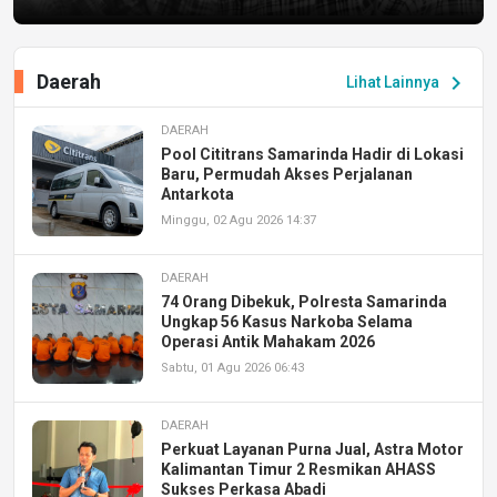
Daerah
chevron_right
Lihat Lainnya
DAERAH
Pool Cititrans Samarinda Hadir di Lokasi
Baru, Permudah Akses Perjalanan
Antarkota
Minggu, 02 Agu 2026 14:37
DAERAH
74 Orang Dibekuk, Polresta Samarinda
Ungkap 56 Kasus Narkoba Selama
Operasi Antik Mahakam 2026
Sabtu, 01 Agu 2026 06:43
DAERAH
Perkuat Layanan Purna Jual, Astra Motor
Kalimantan Timur 2 Resmikan AHASS
Sukses Perkasa Abadi