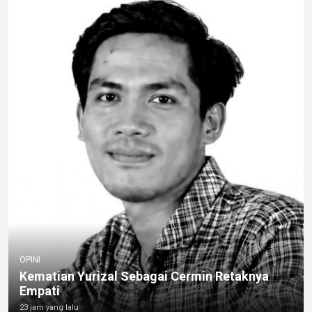
OPINI
Kematian Yurizal Sebagai Cermin Retaknya
Empati
23 jam yang lalu