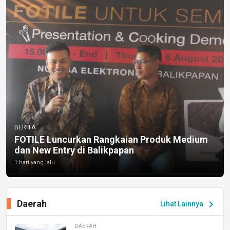
BERITA
FOTILE Luncurkan Rangkaian Produk Medium
dan New Entry di Balikpapan
1 hari yang lalu
Daerah
chevron_right
Lihat Lainnya
DAERAH