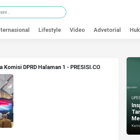
nternasional
Lifestyle
Video
Advetorial
Huk
ua Komisi DPRD Halaman 1 - PRESISI.CO
LIFE
Ins
Ta
Me
Kamis