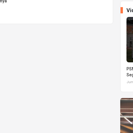
pnya
Vi
PSM
Seg
Juma