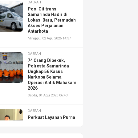
DAERAH
Pool Cititrans
Samarinda Hadir di
Lokasi Baru, Permudah
Akses Perjalanan
Antarkota
Minggu, 02 Agu 2026 14:37
DAERAH
74 Orang Dibekuk,
Polresta Samarinda
Ungkap 56 Kasus
Narkoba Selama
Operasi Antik Mahakam
2026
Sabtu, 01 Agu 2026 06:43
DAERAH
Perkuat Layanan Purna
Jual, Astra Motor
Kalimantan Timur 2
Resmikan AHASS