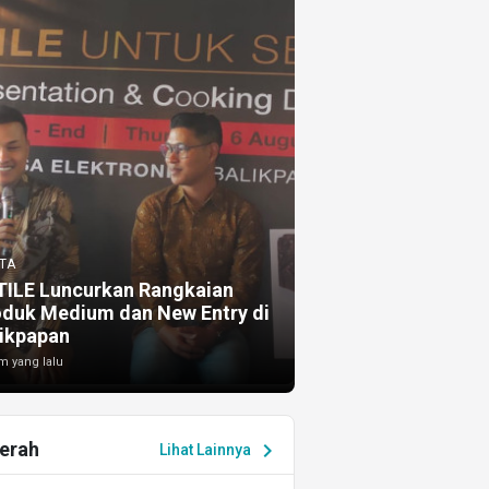
TA
TILE Luncurkan Rangkaian
oduk Medium dan New Entry di
ikpapan
m yang lalu
erah
chevron_right
Lihat Lainnya