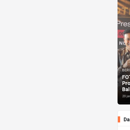
BERI
FO
Pr
Bal
20 ja
Da