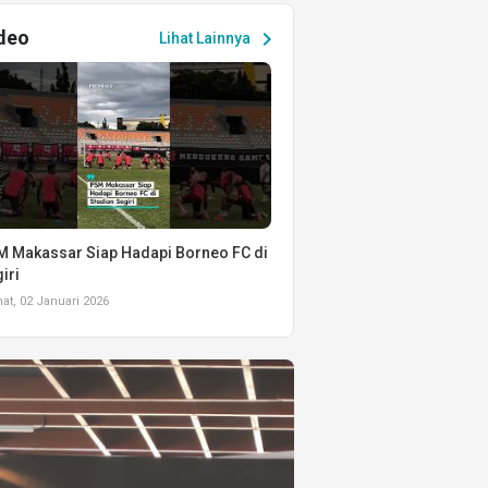
deo
chevron_right
Lihat Lainnya
 Makassar Siap Hadapi Borneo FC di
iri
t, 02 Januari 2026