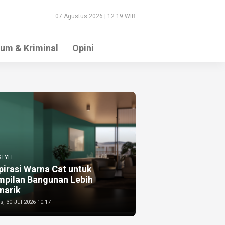
07 Agustus 2026 | 12:19 WIB
um & Kriminal
Opini
STYLE
pirasi Warna Cat untuk
mpilan Bangunan Lebih
narik
, 30 Jul 2026 10:17