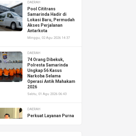
DAERAH
Pool Cititrans
Samarinda Hadir di
Lokasi Baru, Permudah
Akses Perjalanan
Antarkota
Minggu, 02 Agu 2026 14:37
DAERAH
74 Orang Dibekuk,
Polresta Samarinda
Ungkap 56 Kasus
Narkoba Selama
Operasi Antik Mahakam
2026
Sabtu, 01 Agu 2026 06:43
DAERAH
Perkuat Layanan Purna
Jual, Astra Motor
Kalimantan Timur 2
Resmikan AHASS