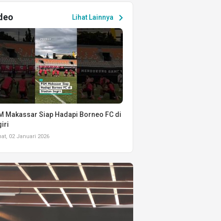
deo
chevron_right
Lihat Lainnya
 Makassar Siap Hadapi Borneo FC di
iri
t, 02 Januari 2026