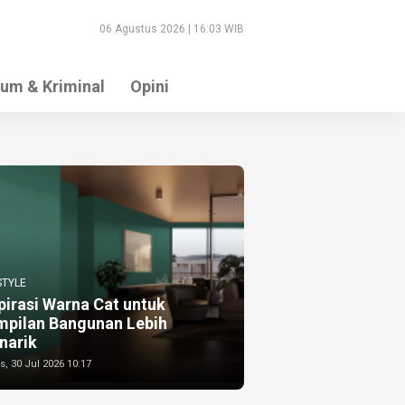
06 Agustus 2026 | 16:03 WIB
um & Kriminal
Opini
STYLE
pirasi Warna Cat untuk
mpilan Bangunan Lebih
narik
, 30 Jul 2026 10:17