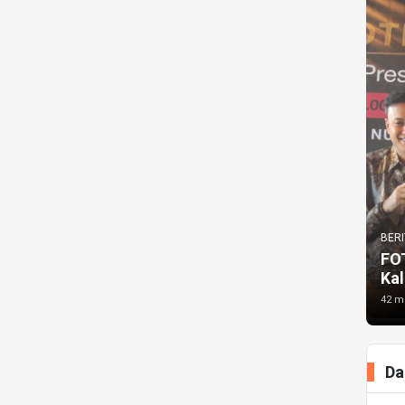
BERI
FO
Kal
42 me
Da