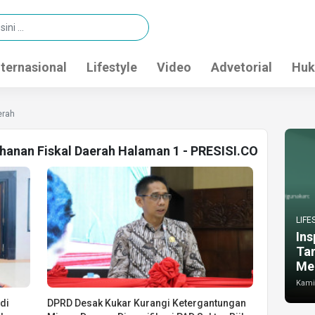
nternasional
Lifestyle
Video
Advetorial
Huk
erah
ahanan Fiskal Daerah Halaman 1 - PRESISI.CO
LIFE
Ins
Ta
Me
Kamis
di
DPRD Desak Kukar Kurangi Ketergantungan