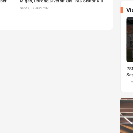
mber
Migas, Dorong Diversifikasi PAD Sektor Riil
Sabtu, 07 Juni 2025
Vi
PSM
Seg
Juma