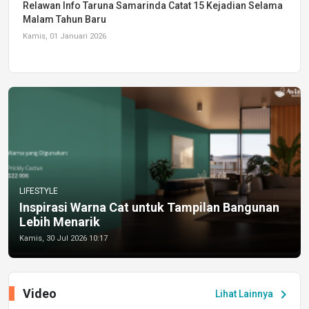
Relawan Info Taruna Samarinda Catat 15 Kejadian Selama
Malam Tahun Baru
Kamis, 01 Januari 2026
LIFESTYLE
Inspirasi Warna Cat untuk Tampilan Bangunan
Lebih Menarik
Kamis, 30 Jul 2026 10:17
Video
chevron_right
Lihat Lainnya