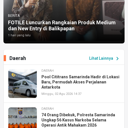
BERITA
FOTILE Luncurkan Rangkaian Produk Medium
dan New Entry di Balikpapan
1 hari yang lalu
Daerah
chevron_right
Lihat Lainnya
DAERAH
Pool Cititrans Samarinda Hadir di Lokasi
Baru, Permudah Akses Perjalanan
Antarkota
Minggu, 02 Agu 2026 14:37
DAERAH
74 Orang Dibekuk, Polresta Samarinda
Ungkap 56 Kasus Narkoba Selama
Operasi Antik Mahakam 2026