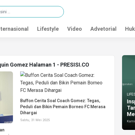
nternasional
Lifestyle
Video
Advetorial
Huk
aquin Gomez Halaman 1 - PRESISI.CO
LIFE
Buffon Cerita Soal Coach Gomez: Tegas,
Ins
Peduli dan Bikin Pemain Borneo FC Merasa
Ta
Dihargai
Me
Sabtu, 31 Mei 2025
Kamis
kan