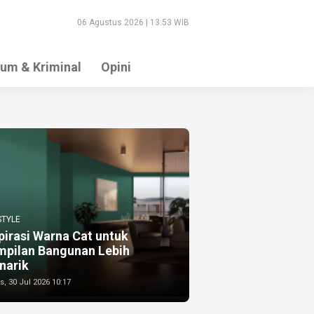
06 Agustus 2026 | 13:53 WIB
um & Kriminal
Opini
STYLE
pirasi Warna Cat untuk
mpilan Bangunan Lebih
narik
, 30 Jul 2026 10:17