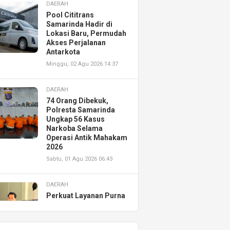
DAERAH
Pool Cititrans
Samarinda Hadir di
Lokasi Baru, Permudah
Akses Perjalanan
Antarkota
Minggu, 02 Agu 2026 14:37
DAERAH
74 Orang Dibekuk,
Polresta Samarinda
Ungkap 56 Kasus
Narkoba Selama
Operasi Antik Mahakam
2026
Sabtu, 01 Agu 2026 06:43
DAERAH
Perkuat Layanan Purna
Jual, Astra Motor
Kalimantan Timur 2
Resmikan AHASS