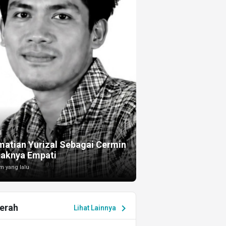
I
atian Yurizal Sebagai Cermin
taknya Empati
m yang lalu
erah
chevron_right
Lihat Lainnya