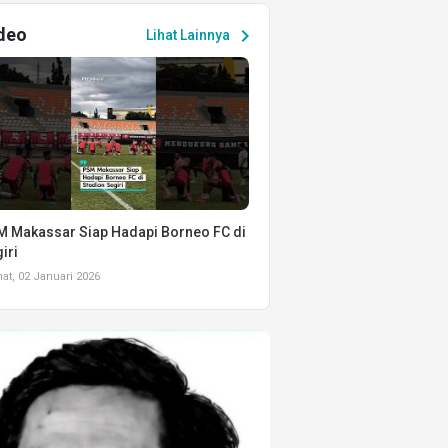
deo
chevron_right
Lihat Lainnya
 Makassar Siap Hadapi Borneo FC di
iri
t, 02 Januari 2026