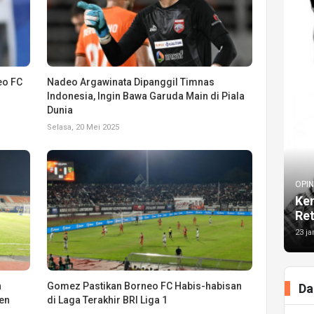
eo FC
Nadeo Argawinata Dipanggil Timnas
Indonesia, Ingin Bawa Garuda Main di Piala
Dunia
Selasa, 20 Mei 2025
OPIN
Kem
Re
23 ja
n
Gomez Pastikan Borneo FC Habis-habisan
Da
en
di Laga Terakhir BRI Liga 1