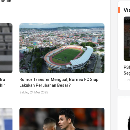
oaquin
Vi
PSM
Seg
tra
Rumor Transfer Menguat, Borneo FC Siap
Juma
hir
Lakukan Perubahan Besar?
Sabtu, 24 Mei 2025