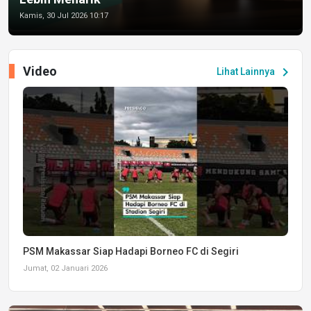
Kamis, 30 Jul 2026 10:17
Video
chevron_right
Lihat Lainnya
PSM Makassar Siap Hadapi Borneo FC di Segiri
Jumat, 02 Januari 2026