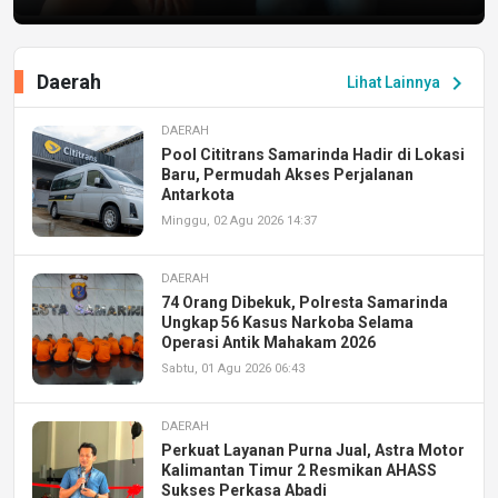
Daerah
chevron_right
Lihat Lainnya
DAERAH
Pool Cititrans Samarinda Hadir di Lokasi
Baru, Permudah Akses Perjalanan
Antarkota
Minggu, 02 Agu 2026 14:37
DAERAH
74 Orang Dibekuk, Polresta Samarinda
Ungkap 56 Kasus Narkoba Selama
Operasi Antik Mahakam 2026
Sabtu, 01 Agu 2026 06:43
DAERAH
Perkuat Layanan Purna Jual, Astra Motor
Kalimantan Timur 2 Resmikan AHASS
Sukses Perkasa Abadi