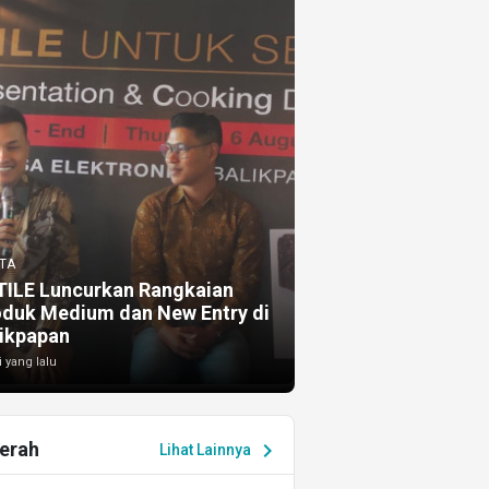
TA
TILE Luncurkan Rangkaian
oduk Medium dan New Entry di
ikpapan
i yang lalu
erah
chevron_right
Lihat Lainnya