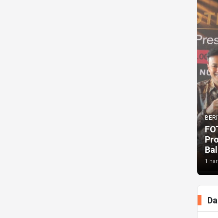
BERI
FO
Pr
Bal
1 har
Da