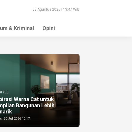
08 Agustus 2026 | 13:47 WIB
um & Kriminal
Opini
STYLE
pirasi Warna Cat untuk
mpilan Bangunan Lebih
narik
, 30 Jul 2026 10:17