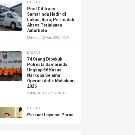
DAERAH
Pool Cititrans
Samarinda Hadir di
Lokasi Baru, Permudah
Akses Perjalanan
Antarkota
Minggu, 02 Agu 2026 14:37
DAERAH
74 Orang Dibekuk,
Polresta Samarinda
Ungkap 56 Kasus
Narkoba Selama
Operasi Antik Mahakam
2026
Sabtu, 01 Agu 2026 06:43
DAERAH
Perkuat Layanan Purna
Jual, Astra Motor
Kalimantan Timur 2
Resmikan AHASS