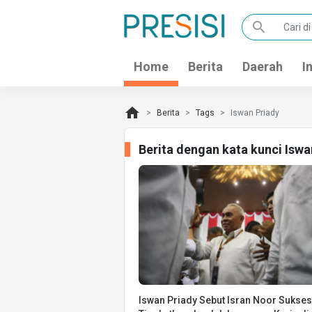
search
Home
Berita
Daerah
I
home
Berita
Tags
Iswan Priady
Berita dengan kata kunci Isw
Iswan Priady Sebut Isran Noor Sukses