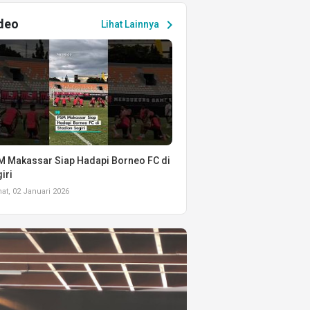
deo
chevron_right
Lihat Lainnya
 Makassar Siap Hadapi Borneo FC di
iri
t, 02 Januari 2026