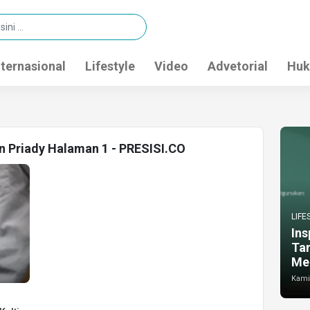
nternasional
Lifestyle
Video
Advetorial
Huk
an Priady Halaman 1 - PRESISI.CO
LIFE
Ins
Ta
Me
Kamis