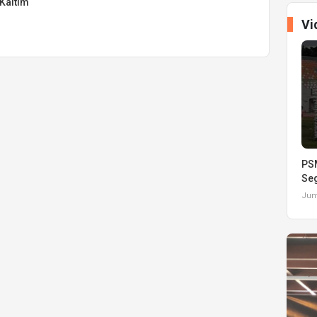
Kaltim
Vi
PSM
Seg
Juma