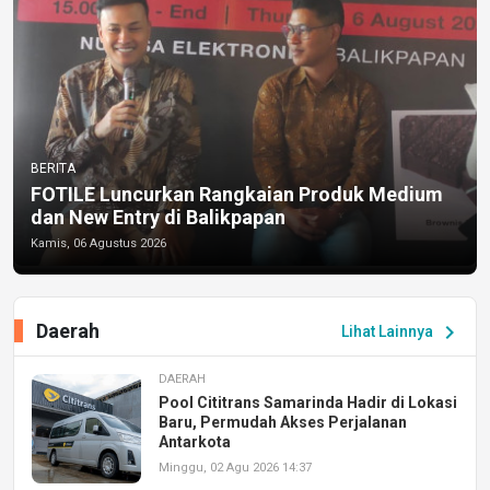
BERITA
FOTILE Luncurkan Rangkaian Produk Medium
dan New Entry di Balikpapan
Kamis, 06 Agustus 2026
Daerah
chevron_right
Lihat Lainnya
DAERAH
Pool Cititrans Samarinda Hadir di Lokasi
Baru, Permudah Akses Perjalanan
Antarkota
Minggu, 02 Agu 2026 14:37