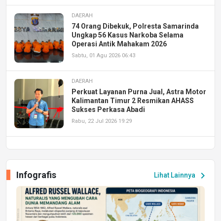
DAERAH
74 Orang Dibekuk, Polresta Samarinda
Ungkap 56 Kasus Narkoba Selama
Operasi Antik Mahakam 2026
Sabtu, 01 Agu 2026 06:43
DAERAH
Perkuat Layanan Purna Jual, Astra Motor
Kalimantan Timur 2 Resmikan AHASS
Sukses Perkasa Abadi
Rabu, 22 Jul 2026 19:29
DAERAH
UPA PERKASA Universitas Mulawarman
Laksanakan Job Fair Batch II, Hadirkan
Infografis
chevron_right
Lihat Lainnya
Peluang Kerja dan Magang
Jumat, 17 Jul 2026 22:30
DAERAH