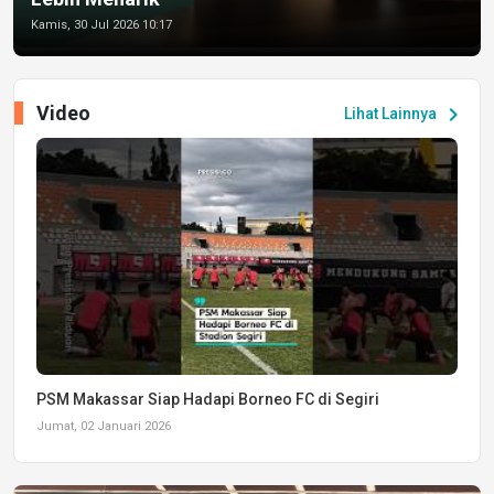
Kamis, 30 Jul 2026 10:17
Video
chevron_right
Lihat Lainnya
PSM Makassar Siap Hadapi Borneo FC di Segiri
Jumat, 02 Januari 2026