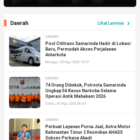
Daerah
chevron_right
Lihat Lainnya
DAERAH
Pool Cititrans Samarinda Hadir di Lokasi
Baru, Permudah Akses Perjalanan
Antarkota
Minggu, 02 Agu 2026 14:37
DAERAH
74 Orang Dibekuk, Polresta Samarinda
Ungkap 56 Kasus Narkoba Selama
Operasi Antik Mahakam 2026
Sabtu, 01 Agu 2026 06:43
DAERAH
Perkuat Layanan Purna Jual, Astra Motor
Kalimantan Timur 2 Resmikan AHASS
Sukses Perkasa Abadi