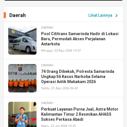
Daerah
chevron_right
Lihat Lainnya
DAERAH
Pool Cititrans Samarinda Hadir di Lokasi
Baru, Permudah Akses Perjalanan
Antarkota
Minggu, 02 Agu 2026 14:37
DAERAH
74 Orang Dibekuk, Polresta Samarinda
Ungkap 56 Kasus Narkoba Selama
Operasi Antik Mahakam 2026
Sabtu, 01 Agu 2026 06:43
DAERAH
Perkuat Layanan Purna Jual, Astra Motor
Kalimantan Timur 2 Resmikan AHASS
Sukses Perkasa Abadi
Rabu, 22 Jul 2026 19:29