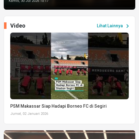
Kamis, 30 Jul 2026 10:17
Video
chevron_right
Lihat Lainnya
PSM Makassar Siap Hadapi Borneo FC di Segiri
Jumat, 02 Januari 2026