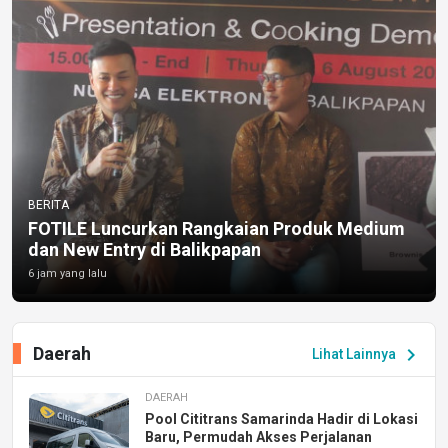
BERITA
FOTILE Luncurkan Rangkaian Produk Medium
dan New Entry di Balikpapan
6 jam yang lalu
Daerah
chevron_right
Lihat Lainnya
DAERAH
Pool Cititrans Samarinda Hadir di Lokasi
Baru, Permudah Akses Perjalanan