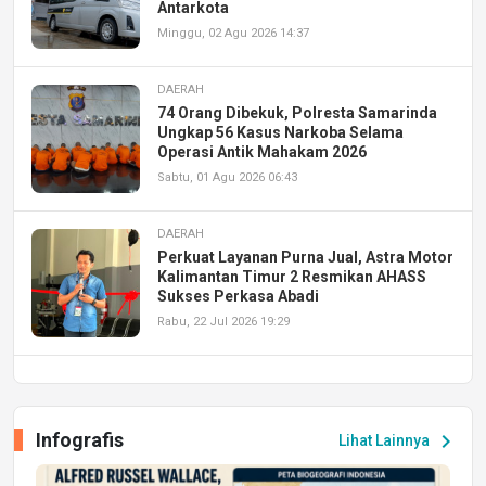
Antarkota
Minggu, 02 Agu 2026 14:37
DAERAH
74 Orang Dibekuk, Polresta Samarinda
Ungkap 56 Kasus Narkoba Selama
Operasi Antik Mahakam 2026
Sabtu, 01 Agu 2026 06:43
DAERAH
Perkuat Layanan Purna Jual, Astra Motor
Kalimantan Timur 2 Resmikan AHASS
Sukses Perkasa Abadi
Rabu, 22 Jul 2026 19:29
DAERAH
UPA PERKASA Universitas Mulawarman
Laksanakan Job Fair Batch II, Hadirkan
Infografis
chevron_right
Lihat Lainnya
Peluang Kerja dan Magang
Jumat, 17 Jul 2026 22:30