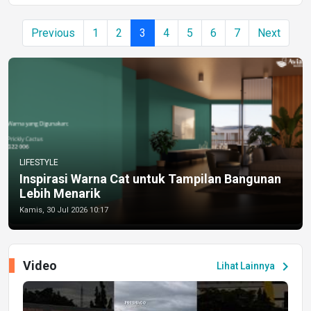
Previous
1
2
3
4
5
6
7
Next
LIFESTYLE
Inspirasi Warna Cat untuk Tampilan Bangunan
Lebih Menarik
Kamis, 30 Jul 2026 10:17
Video
chevron_right
Lihat Lainnya