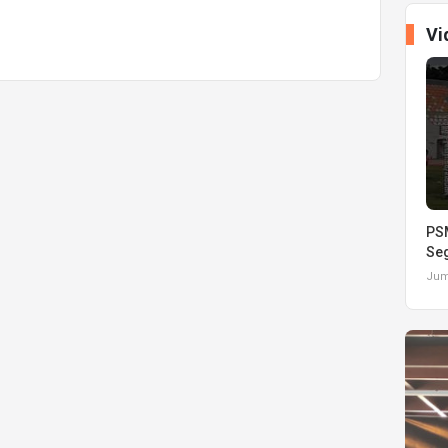
Vi
PSM
Seg
Juma