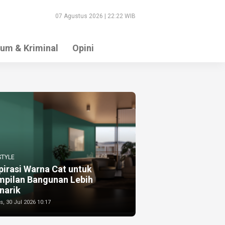
07 Agustus 2026 | 22:22 WIB
um & Kriminal
Opini
STYLE
pirasi Warna Cat untuk
mpilan Bangunan Lebih
narik
, 30 Jul 2026 10:17