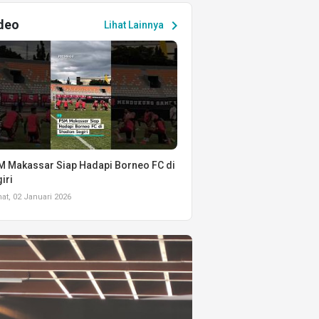
deo
chevron_right
Lihat Lainnya
 Makassar Siap Hadapi Borneo FC di
iri
t, 02 Januari 2026