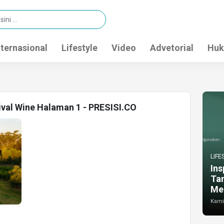
nternasional
Lifestyle
Video
Advetorial
Huk
ival Wine Halaman 1 - PRESISI.CO
LIFE
Ins
Ta
Me
Kamis