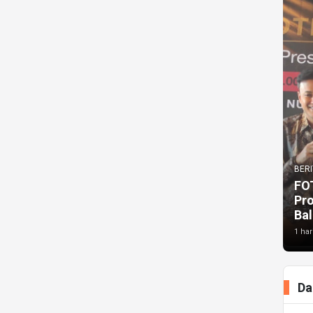
BERI
FO
Pr
Bal
1 har
Da