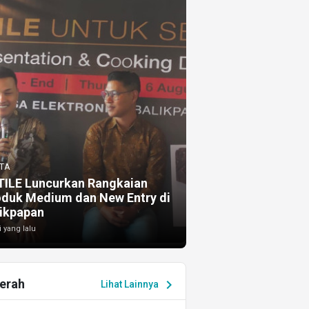
TA
TILE Luncurkan Rangkaian
oduk Medium dan New Entry di
ikpapan
i yang lalu
erah
chevron_right
Lihat Lainnya