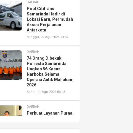
DAERAH
Pool Cititrans
Samarinda Hadir di
Lokasi Baru, Permudah
Akses Perjalanan
Antarkota
Minggu, 02 Agu 2026 14:37
DAERAH
74 Orang Dibekuk,
Polresta Samarinda
Ungkap 56 Kasus
Narkoba Selama
Operasi Antik Mahakam
2026
Sabtu, 01 Agu 2026 06:43
DAERAH
Perkuat Layanan Purna
Jual, Astra Motor
Kalimantan Timur 2
Resmikan AHASS