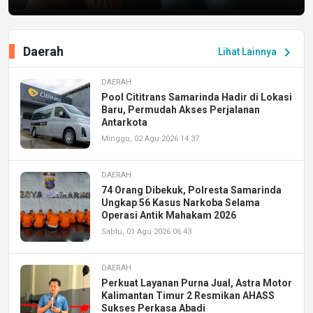
Daerah
chevron_right
Lihat Lainnya
DAERAH
Pool Cititrans Samarinda Hadir di Lokasi
Baru, Permudah Akses Perjalanan
Antarkota
Minggu, 02 Agu 2026 14:37
DAERAH
74 Orang Dibekuk, Polresta Samarinda
Ungkap 56 Kasus Narkoba Selama
Operasi Antik Mahakam 2026
Sabtu, 01 Agu 2026 06:43
DAERAH
Perkuat Layanan Purna Jual, Astra Motor
Kalimantan Timur 2 Resmikan AHASS
Sukses Perkasa Abadi