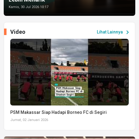
Kamis, 30 Jul 2026 10:17
Video
chevron_right
Lihat Lainnya
PSM Makassar Siap Hadapi Borneo FC di Segiri
Jumat, 02 Januari 2026