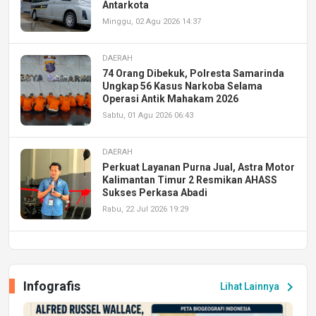
Antarkota
Minggu, 02 Agu 2026 14:37
DAERAH
74 Orang Dibekuk, Polresta Samarinda
Ungkap 56 Kasus Narkoba Selama
Operasi Antik Mahakam 2026
Sabtu, 01 Agu 2026 06:43
DAERAH
Perkuat Layanan Purna Jual, Astra Motor
Kalimantan Timur 2 Resmikan AHASS
Sukses Perkasa Abadi
Rabu, 22 Jul 2026 19:29
DAERAH
UPA PERKASA Universitas Mulawarman
Laksanakan Job Fair Batch II, Hadirkan
Infografis
chevron_right
Lihat Lainnya
Peluang Kerja dan Magang
Jumat, 17 Jul 2026 22:30