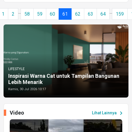
...
...
1
2
58
59
60
61
62
63
64
159
LIFESTYLE
Inspirasi Warna Cat untuk Tampilan Bangunan
Lebih Menarik
Kamis, 30 Jul 2026 10:17
Video
chevron_right
Lihat Lainnya