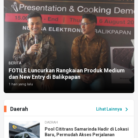
BERITA
FOTILE Luncurkan Rangkaian Produk Medium
dan New Entry di Balikpapan
1 hari yang lalu
Daerah
chevron_right
Lihat Lainnya
DAERAH
Pool Cititrans Samarinda Hadir di Lokasi
Baru, Permudah Akses Perjalanan