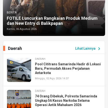
BERITA
FOTILE Luncurkan Rangkaian Produk Medium
dan New Entry di Balikpapan
Kamis, 06 Agustus 2026
Daerah
chevron_right
Lihat Lainnya
DAERAH
Pool Cititrans Samarinda Hadir di Lokasi
Baru, Permudah Akses Perjalanan
Antarkota
Minggu, 02 Agu 2026 14:37
DAERAH
74 Orang Dibekuk, Polresta Samarinda
Ungkap 56 Kasus Narkoba Selama
Operasi Antik Mahakam 2026