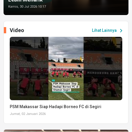
Kamis, 30 Jul 2026 10:17
Video
chevron_right
Lihat Lainnya
PSM Makassar Siap Hadapi Borneo FC di Segiri
Jumat, 02 Januari 2026