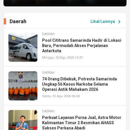
Daerah
chevron_right
Lihat Lainnya
DAERAH
Pool Cititrans Samarinda Hadir di Lokasi
Baru, Permudah Akses Perjalanan
Antarkota
Minggu, 02 Agu 2026 14:37
DAERAH
74 Orang Dibekuk, Polresta Samarinda
Ungkap 56 Kasus Narkoba Selama
Operasi Antik Mahakam 2026
Sabtu, 01 Agu 2026 06:43
DAERAH
Perkuat Layanan Purna Jual, Astra Motor
Kalimantan Timur 2 Resmikan AHASS
Sukses Perkasa Abadi