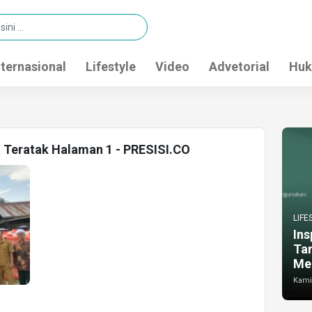
nternasional
Lifestyle
Video
Advetorial
Huk
a Teratak Halaman 1 - PRESISI.CO
LIFE
Ins
Ta
Me
Kamis