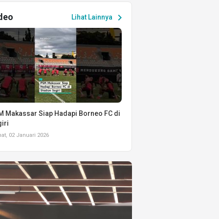
deo
chevron_right
Lihat Lainnya
 Makassar Siap Hadapi Borneo FC di
iri
t, 02 Januari 2026