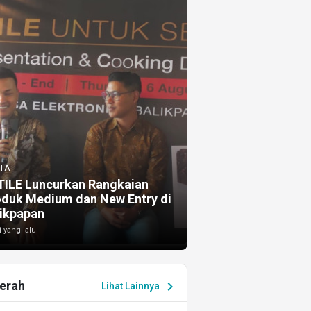
TA
TILE Luncurkan Rangkaian
oduk Medium dan New Entry di
ikpapan
i yang lalu
erah
chevron_right
Lihat Lainnya