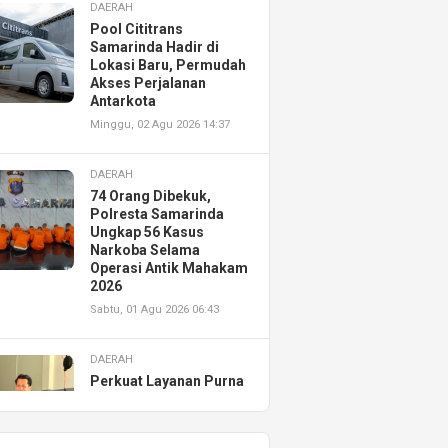
DAERAH
Pool Cititrans
Samarinda Hadir di
Lokasi Baru, Permudah
Akses Perjalanan
Antarkota
Minggu, 02 Agu 2026 14:37
DAERAH
74 Orang Dibekuk,
Polresta Samarinda
Ungkap 56 Kasus
Narkoba Selama
Operasi Antik Mahakam
2026
Sabtu, 01 Agu 2026 06:43
DAERAH
Perkuat Layanan Purna
Jual, Astra Motor
Kalimantan Timur 2
Resmikan AHASS