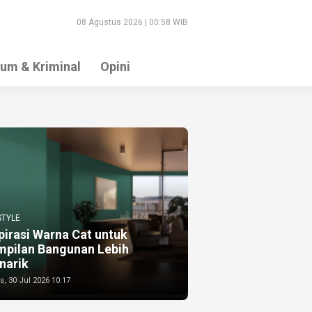
08 Agustus 2026 | 00:58 WIB
um & Kriminal
Opini
STYLE
pirasi Warna Cat untuk
mpilan Bangunan Lebih
narik
, 30 Jul 2026 10:17