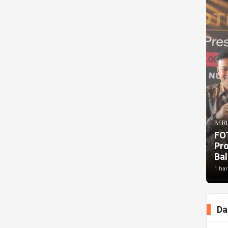
BERI
FO
Pr
Bal
1 har
Da