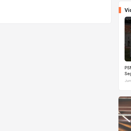
Vi
PSM
Seg
Juma