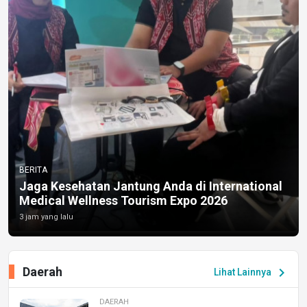
BERITA
Jaga Kesehatan Jantung Anda di International
Medical Wellness Tourism Expo 2026
3 jam yang lalu
Daerah
chevron_right
Lihat Lainnya
DAERAH