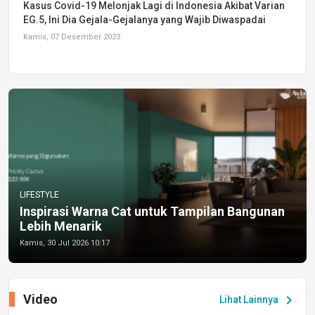
Kasus Covid-19 Melonjak Lagi di Indonesia Akibat Varian
EG.5, Ini Dia Gejala-Gejalanya yang Wajib Diwaspadai
Kamis, 07 Desember 2023
LIFESTYLE
Inspirasi Warna Cat untuk Tampilan Bangunan
Lebih Menarik
Kamis, 30 Jul 2026 10:17
Video
chevron_right
Lihat Lainnya