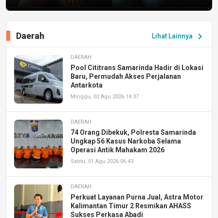
Daerah
chevron_right
Lihat Lainnya
DAERAH
Pool Cititrans Samarinda Hadir di Lokasi
Baru, Permudah Akses Perjalanan
Antarkota
Minggu, 02 Agu 2026 14:37
DAERAH
74 Orang Dibekuk, Polresta Samarinda
Ungkap 56 Kasus Narkoba Selama
Operasi Antik Mahakam 2026
Sabtu, 01 Agu 2026 06:43
DAERAH
Perkuat Layanan Purna Jual, Astra Motor
Kalimantan Timur 2 Resmikan AHASS
Sukses Perkasa Abadi