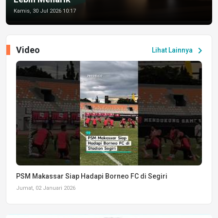
Kamis, 30 Jul 2026 10:17
Video
chevron_right
Lihat Lainnya
PSM Makassar Siap Hadapi Borneo FC di Segiri
Jumat, 02 Januari 2026