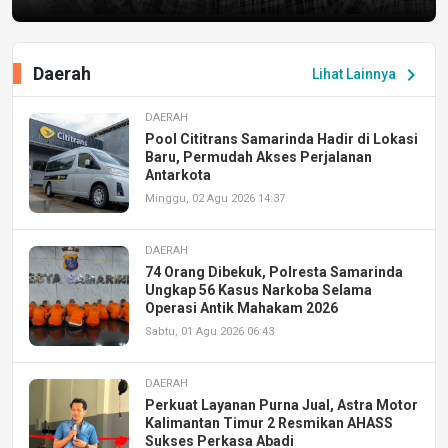
Daerah
chevron_right
Lihat Lainnya
DAERAH
Pool Cititrans Samarinda Hadir di Lokasi
Baru, Permudah Akses Perjalanan
Antarkota
Minggu, 02 Agu 2026 14:37
DAERAH
74 Orang Dibekuk, Polresta Samarinda
Ungkap 56 Kasus Narkoba Selama
Operasi Antik Mahakam 2026
Sabtu, 01 Agu 2026 06:43
DAERAH
Perkuat Layanan Purna Jual, Astra Motor
Kalimantan Timur 2 Resmikan AHASS
Sukses Perkasa Abadi