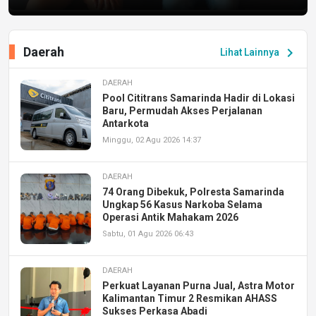
Daerah
chevron_right
Lihat Lainnya
DAERAH
Pool Cititrans Samarinda Hadir di Lokasi
Baru, Permudah Akses Perjalanan
Antarkota
Minggu, 02 Agu 2026 14:37
DAERAH
74 Orang Dibekuk, Polresta Samarinda
Ungkap 56 Kasus Narkoba Selama
Operasi Antik Mahakam 2026
Sabtu, 01 Agu 2026 06:43
DAERAH
Perkuat Layanan Purna Jual, Astra Motor
Kalimantan Timur 2 Resmikan AHASS
Sukses Perkasa Abadi