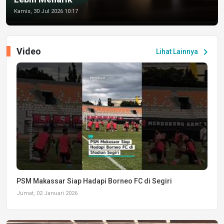
Kamis, 30 Jul 2026 10:17
Video
chevron_right
Lihat Lainnya
PSM Makassar Siap Hadapi Borneo FC di Segiri
Jumat, 02 Januari 2026