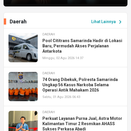
Daerah
chevron_right
Lihat Lainnya
DAERAH
Pool Cititrans Samarinda Hadir di Lokasi
Baru, Permudah Akses Perjalanan
Antarkota
Minggu, 02 Agu 2026 14:37
DAERAH
74 Orang Dibekuk, Polresta Samarinda
Ungkap 56 Kasus Narkoba Selama
Operasi Antik Mahakam 2026
Sabtu, 01 Agu 2026 06:43
DAERAH
Perkuat Layanan Purna Jual, Astra Motor
Kalimantan Timur 2 Resmikan AHASS
Sukses Perkasa Abadi