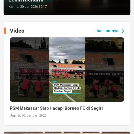
Kamis, 30 Jul 2026 10:17
Video
chevron_right
Lihat Lainnya
PSM Makassar Siap Hadapi Borneo FC di Segiri
Jumat, 02 Januari 2026