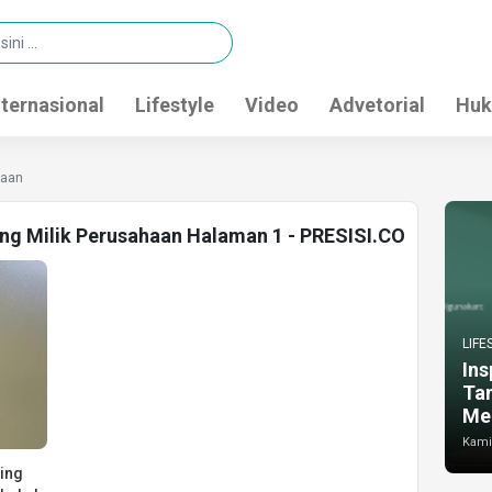
nternasional
Lifestyle
Video
Advetorial
Huk
haan
ang Milik Perusahaan Halaman 1 - PRESISI.CO
LIFE
Ins
Ta
Me
Kamis
ing