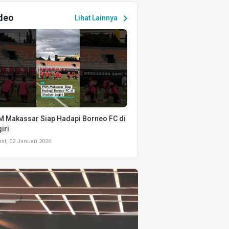
deo
chevron_right
Lihat Lainnya
 Makassar Siap Hadapi Borneo FC di
iri
t, 02 Januari 2026