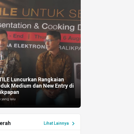
TA
TILE Luncurkan Rangkaian
oduk Medium dan New Entry di
ikpapan
i yang lalu
erah
chevron_right
Lihat Lainnya