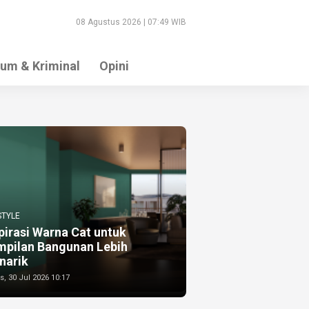
08 Agustus 2026 | 07:49 WIB
um & Kriminal
Opini
STYLE
pirasi Warna Cat untuk
mpilan Bangunan Lebih
narik
, 30 Jul 2026 10:17