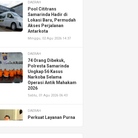
DAERAH
Pool Cititrans
Samarinda Hadir di
Lokasi Baru, Permudah
Akses Perjalanan
Antarkota
Minggu, 02 Agu 2026 14:37
DAERAH
74 Orang Dibekuk,
Polresta Samarinda
Ungkap 56 Kasus
Narkoba Selama
Operasi Antik Mahakam
2026
Sabtu, 01 Agu 2026 06:43
DAERAH
Perkuat Layanan Purna
Jual, Astra Motor
Kalimantan Timur 2
Resmikan AHASS