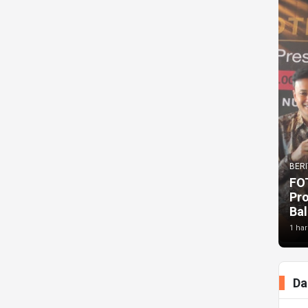
BERI
FO
Pr
Bal
1 har
Da