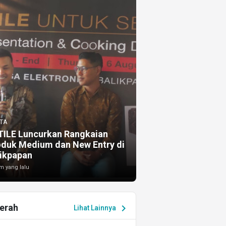
TA
TILE Luncurkan Rangkaian
oduk Medium dan New Entry di
ikpapan
m yang lalu
erah
chevron_right
Lihat Lainnya