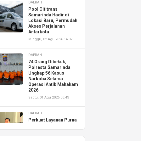
DAERAH
Pool Cititrans
Samarinda Hadir di
Lokasi Baru, Permudah
Akses Perjalanan
Antarkota
Minggu, 02 Agu 2026 14:37
DAERAH
74 Orang Dibekuk,
Polresta Samarinda
Ungkap 56 Kasus
Narkoba Selama
Operasi Antik Mahakam
2026
Sabtu, 01 Agu 2026 06:43
DAERAH
Perkuat Layanan Purna
Jual, Astra Motor
Kalimantan Timur 2
Resmikan AHASS