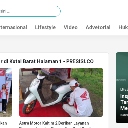
nternasional
Lifestyle
Video
Advetorial
Huk
ir di Kutai Barat Halaman 1 - PRESISI.CO
LIFE
Ins
Ta
Me
Kamis
hkan
Astra Motor Kaltim 2 Berikan Layanan