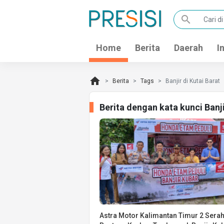
search
Home
Berita
Daerah
I
home
Berita
Tags
Banjir di Kutai Barat
Berita dengan kata kunci Banj
Astra Motor Kalimantan Timur 2 Sera