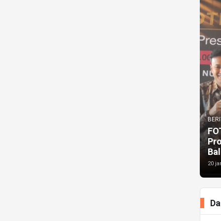
BERI
FO
Pr
Bal
20 ja
Da