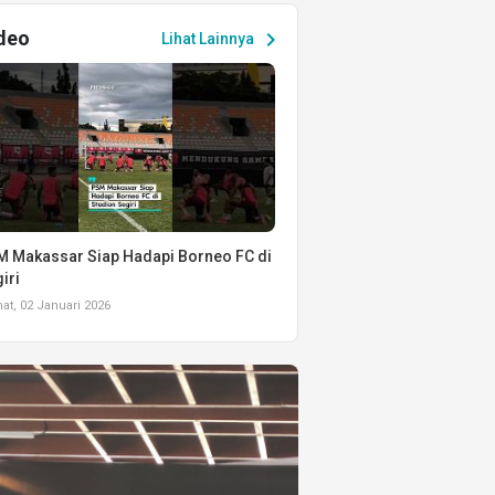
deo
chevron_right
Lihat Lainnya
 Makassar Siap Hadapi Borneo FC di
iri
t, 02 Januari 2026