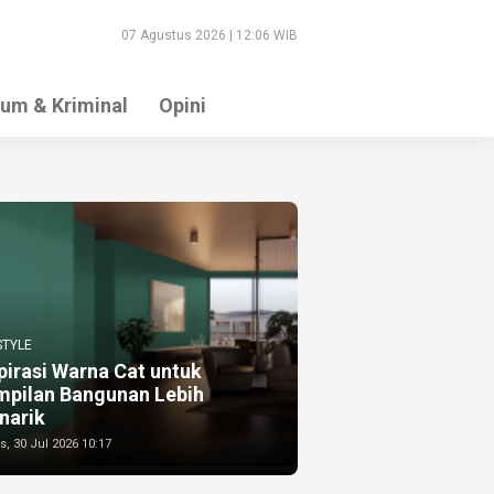
07 Agustus 2026 | 12:06 WIB
um & Kriminal
Opini
STYLE
pirasi Warna Cat untuk
mpilan Bangunan Lebih
narik
, 30 Jul 2026 10:17