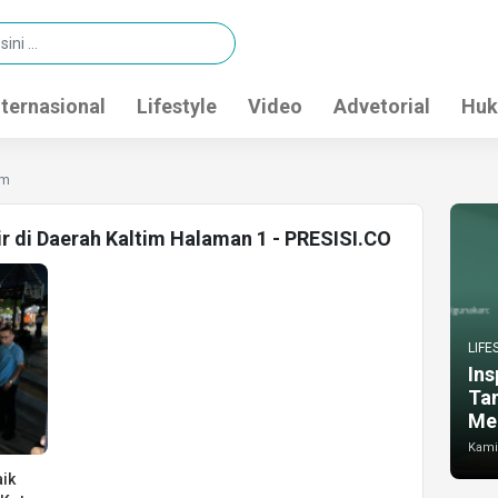
nternasional
Lifestyle
Video
Advetorial
Huk
im
ir di Daerah Kaltim Halaman 1 - PRESISI.CO
LIFE
Ins
Ta
Me
Kamis
aik