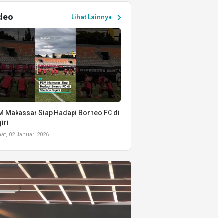
deo
chevron_right
Lihat Lainnya
 Makassar Siap Hadapi Borneo FC di
iri
t, 02 Januari 2026