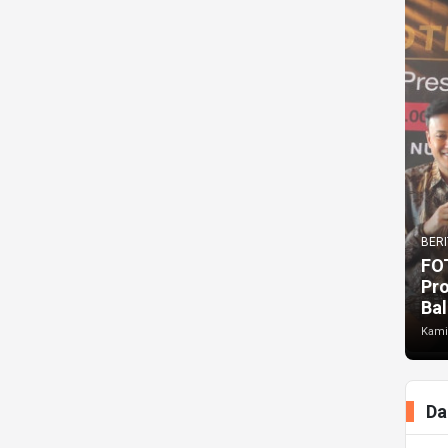
BERI
FO
Pr
Bal
Kami
Da