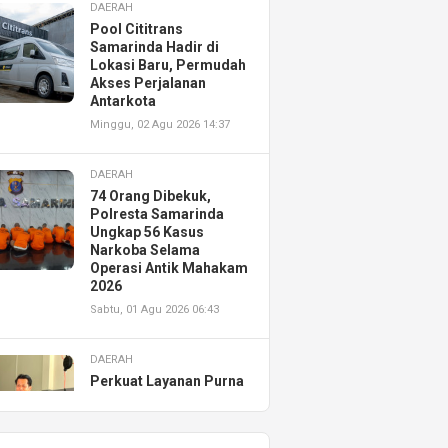
DAERAH
Pool Cititrans
Samarinda Hadir di
Lokasi Baru, Permudah
Akses Perjalanan
Antarkota
Minggu, 02 Agu 2026 14:37
DAERAH
74 Orang Dibekuk,
Polresta Samarinda
Ungkap 56 Kasus
Narkoba Selama
Operasi Antik Mahakam
2026
Sabtu, 01 Agu 2026 06:43
DAERAH
Perkuat Layanan Purna
Jual, Astra Motor
Kalimantan Timur 2
Resmikan AHASS