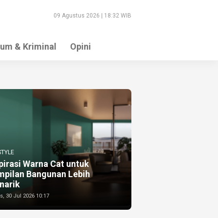
09 Agustus 2026 | 18:32 WIB
um & Kriminal
Opini
STYLE
pirasi Warna Cat untuk
mpilan Bangunan Lebih
narik
, 30 Jul 2026 10:17