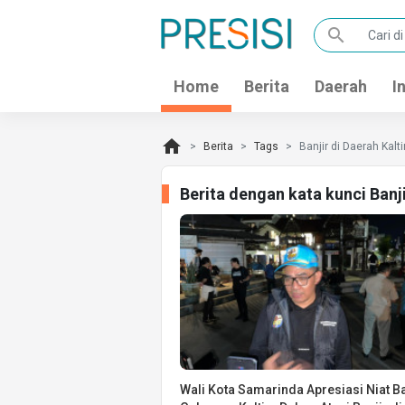
search
Home
Berita
Daerah
I
home
Berita
Tags
Banjir di Daerah Kalt
Berita dengan kata kunci Banj
Wali Kota Samarinda Apresiasi Niat B