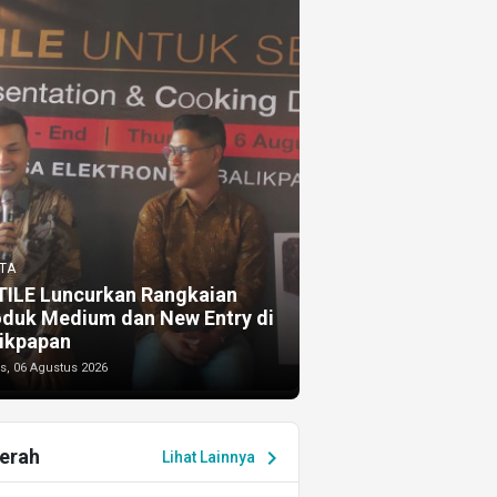
TA
TILE Luncurkan Rangkaian
oduk Medium dan New Entry di
ikpapan
s, 06 Agustus 2026
erah
chevron_right
Lihat Lainnya