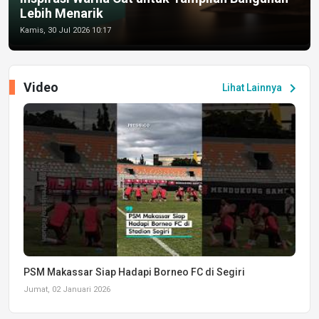
Lebih Menarik
Kamis, 30 Jul 2026 10:17
Video
chevron_right
Lihat Lainnya
PSM Makassar Siap Hadapi Borneo FC di Segiri
Jumat, 02 Januari 2026