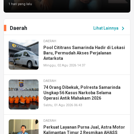
1 hari yang lalu
Daerah
chevron_right
Lihat Lainnya
DAERAH
Pool Cititrans Samarinda Hadir di Lokasi
Baru, Permudah Akses Perjalanan
Antarkota
Minggu, 02 Agu 2026 14:37
DAERAH
74 Orang Dibekuk, Polresta Samarinda
Ungkap 56 Kasus Narkoba Selama
Operasi Antik Mahakam 2026
Sabtu, 01 Agu 2026 06:43
DAERAH
Perkuat Layanan Purna Jual, Astra Motor
Kalimantan Timur 2 Resmikan AHASS