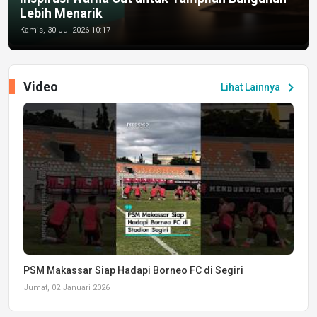
Lebih Menarik
Kamis, 30 Jul 2026 10:17
Video
chevron_right
Lihat Lainnya
PSM Makassar Siap Hadapi Borneo FC di Segiri
Jumat, 02 Januari 2026