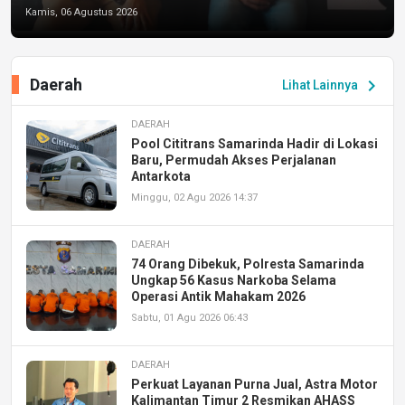
Kamis, 06 Agustus 2026
Daerah
chevron_right
Lihat Lainnya
DAERAH
Pool Cititrans Samarinda Hadir di Lokasi
Baru, Permudah Akses Perjalanan
Antarkota
Minggu, 02 Agu 2026 14:37
DAERAH
74 Orang Dibekuk, Polresta Samarinda
Ungkap 56 Kasus Narkoba Selama
Operasi Antik Mahakam 2026
Sabtu, 01 Agu 2026 06:43
DAERAH
Perkuat Layanan Purna Jual, Astra Motor
Kalimantan Timur 2 Resmikan AHASS