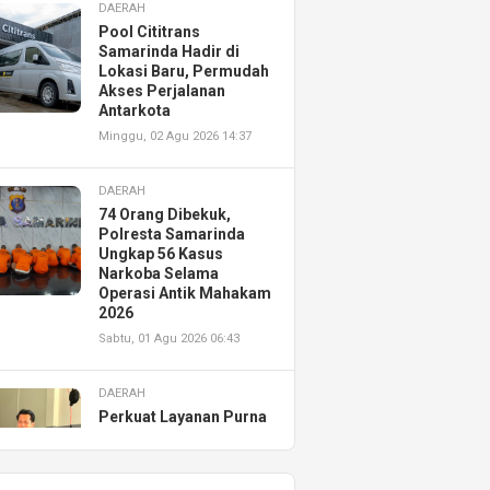
DAERAH
Pool Cititrans
Samarinda Hadir di
Lokasi Baru, Permudah
Akses Perjalanan
Antarkota
Minggu, 02 Agu 2026 14:37
DAERAH
74 Orang Dibekuk,
Polresta Samarinda
Ungkap 56 Kasus
Narkoba Selama
Operasi Antik Mahakam
2026
Sabtu, 01 Agu 2026 06:43
DAERAH
Perkuat Layanan Purna
Jual, Astra Motor
Kalimantan Timur 2
Resmikan AHASS