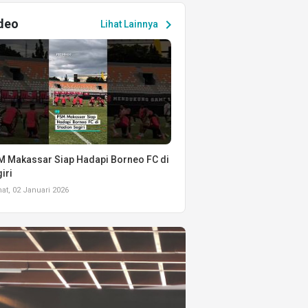
deo
chevron_right
Lihat Lainnya
 Makassar Siap Hadapi Borneo FC di
iri
t, 02 Januari 2026