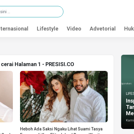
nternasional
Lifestyle
Video
Advetorial
Huk
s cerai Halaman 1 - PRESISI.CO
LIFE
Ins
Ta
Me
Kamis
n
Heboh Ada Saksi Ngaku Lihat Suami Tasya