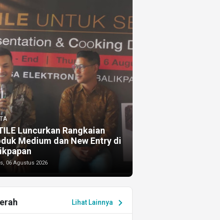
TA
TILE Luncurkan Rangkaian
oduk Medium dan New Entry di
ikpapan
s, 06 Agustus 2026
erah
chevron_right
Lihat Lainnya