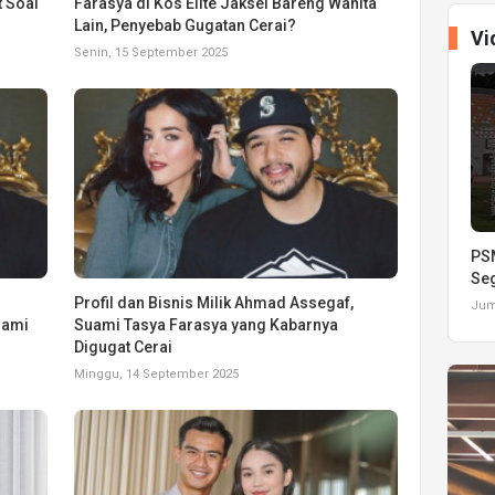
t Soal
Farasya di Kos Elite Jaksel Bareng Wanita
Lain, Penyebab Gugatan Cerai?
Vi
Senin, 15 September 2025
PSM
Seg
Profil dan Bisnis Milik Ahmad Assegaf,
Juma
uami
Suami Tasya Farasya yang Kabarnya
Digugat Cerai
Minggu, 14 September 2025