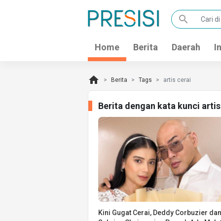
search
Home
Berita
Daerah
I
home
Berita
Tags
artis cerai
Berita dengan kata kunci arti
Kini Gugat Cerai, Deddy Corbuzier da