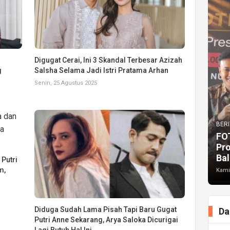
Digugat Cerai, Ini 3 Skandal Terbesar Azizah
g
Salsha Selama Jadi Istri Pratama Arhan
Senin, 25 Agustus 2025
BERI
FO
Pr
Bal
Putri
m,
Kami
Diduga Sudah Lama Pisah Tapi Baru Gugat
Da
Putri Anne Sekarang, Arya Saloka Dicurigai
Lagi Butuh Hal Ini