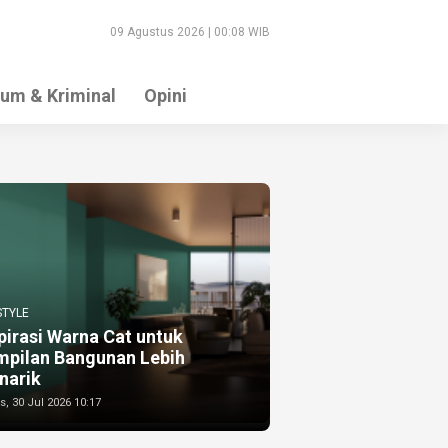
09 Agustus 2026 | 00:08 WIB
um & Kriminal
Opini
STYLE
pirasi Warna Cat untuk
mpilan Bangunan Lebih
narik
, 30 Jul 2026 10:17