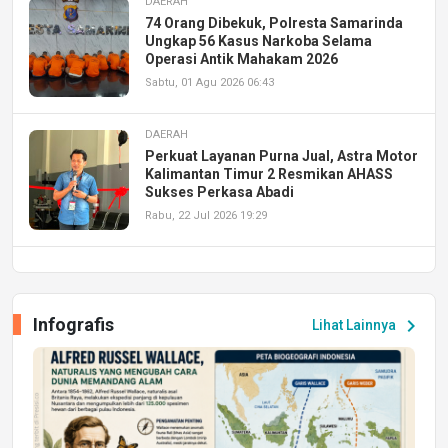
DAERAH
74 Orang Dibekuk, Polresta Samarinda
Ungkap 56 Kasus Narkoba Selama
Operasi Antik Mahakam 2026
Sabtu, 01 Agu 2026 06:43
DAERAH
Perkuat Layanan Purna Jual, Astra Motor
Kalimantan Timur 2 Resmikan AHASS
Sukses Perkasa Abadi
Rabu, 22 Jul 2026 19:29
DAERAH
UPA PERKASA Universitas Mulawarman
Laksanakan Job Fair Batch II, Hadirkan
Infografis
chevron_right
Lihat Lainnya
Peluang Kerja dan Magang
Jumat, 17 Jul 2026 22:30
DAERAH
Astra Motor Kalimantan Timur 2 Dukung
Mahasiswa Samarinda dalam Astra