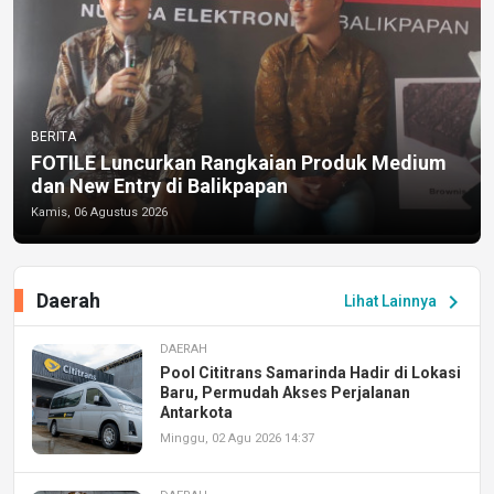
BERITA
FOTILE Luncurkan Rangkaian Produk Medium
dan New Entry di Balikpapan
Kamis, 06 Agustus 2026
Daerah
chevron_right
Lihat Lainnya
DAERAH
Pool Cititrans Samarinda Hadir di Lokasi
Baru, Permudah Akses Perjalanan
Antarkota
Minggu, 02 Agu 2026 14:37