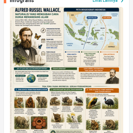
Infografis
chevron_right
Lihat Lainnya
Peluang Kerja dan Magang
Jumat, 17 Jul 2026 22:30
DAERAH
Astra Motor Kalimantan Timur 2 Dukung
Mahasiswa Samarinda dalam Astra
Honda SDGs Future Leaders 2026
Jumat, 10 Jul 2026 19:01