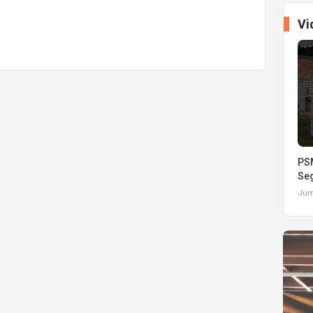
Vi
PSM
Seg
Juma