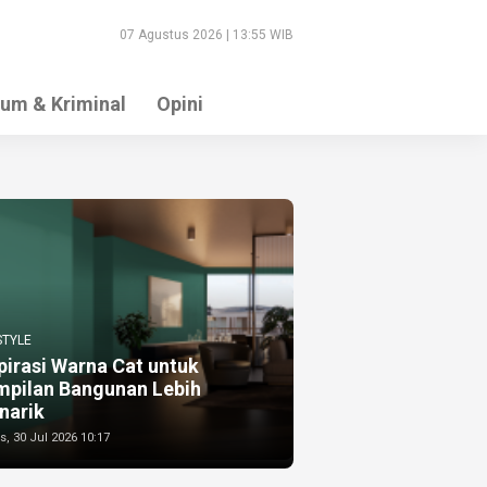
07 Agustus 2026 | 13:55 WIB
um & Kriminal
Opini
STYLE
pirasi Warna Cat untuk
mpilan Bangunan Lebih
narik
, 30 Jul 2026 10:17