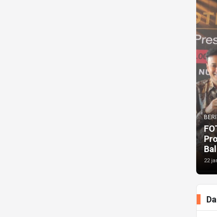
BERI
FO
Pr
Bal
22 ja
Da