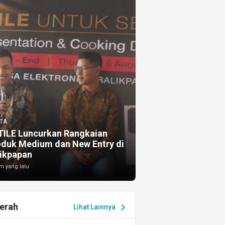
TA
TILE Luncurkan Rangkaian
oduk Medium dan New Entry di
ikpapan
m yang lalu
erah
chevron_right
Lihat Lainnya