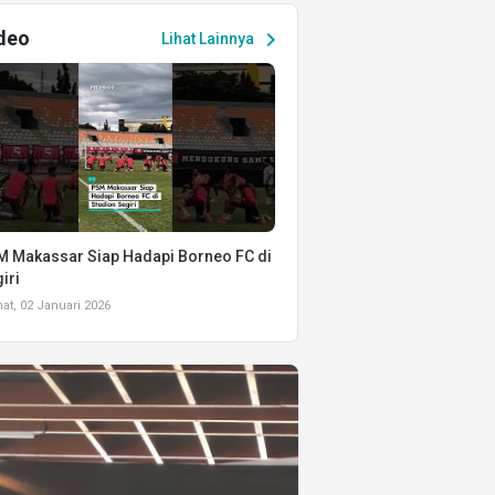
deo
chevron_right
Lihat Lainnya
 Makassar Siap Hadapi Borneo FC di
iri
t, 02 Januari 2026