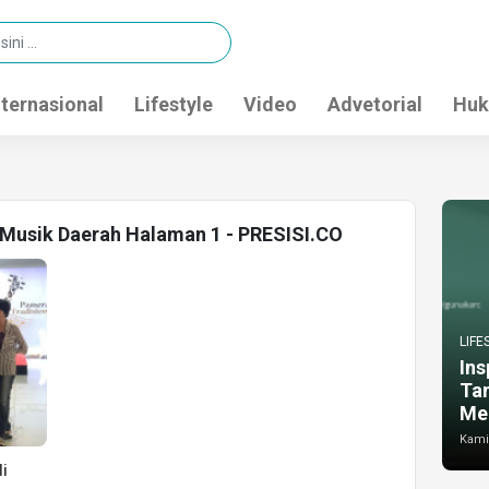
nternasional
Lifestyle
Video
Advetorial
Huk
t Musik Daerah Halaman 1 - PRESISI.CO
LIFE
Ins
Ta
Me
Kamis
i