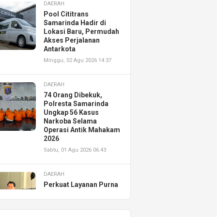
DAERAH
Pool Cititrans
Samarinda Hadir di
Lokasi Baru, Permudah
Akses Perjalanan
Antarkota
Minggu, 02 Agu 2026 14:37
DAERAH
74 Orang Dibekuk,
Polresta Samarinda
Ungkap 56 Kasus
Narkoba Selama
Operasi Antik Mahakam
2026
Sabtu, 01 Agu 2026 06:43
DAERAH
Perkuat Layanan Purna
Jual, Astra Motor
Kalimantan Timur 2
Resmikan AHASS