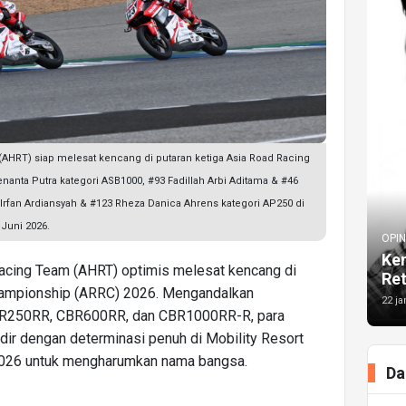
AHRT) siap melesat kencang di putaran ketiga Asia Road Racing
anta Putra kategori ASB1000, #93 Fadillah Arbi Aditama & #46
 Irfan Ardiansyah & #123 Rheza Danica Ahrens kategori AP250 di
 Juni 2026.
OPIN
Kem
Racing Team (AHRT) optimis melesat kencang di
Re
Championship (ARRC) 2026. Mengandalkan
22 ja
 CBR250RR, CBR600RR, dan CBR1000RR-R, para
dir dengan determinasi penuh di Mobility Resort
2026 untuk mengharumkan nama bangsa.
Da