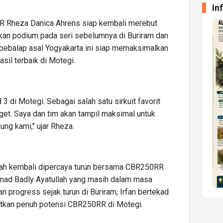
In
 Rheza Danica Ahrens siap kembali merebut
lkan podium pada seri sebelumnya di Buriram dan
pebalap asal Yogyakarta ini siap memaksimalkan
il terbaik di Motegi.
3 di Motegi. Sebagai salah satu sirkuit favorit
get. Saya dan tim akan tampil maksimal untuk
ng kami," ujar Rheza.
yah kembali dipercaya turun bersama CBR250RR
ad Badly Ayatullah yang masih dalam masa
 progress sejak turun di Buriram, Irfan bertekad
atkan penuh potensi CBR250RR di Motegi.