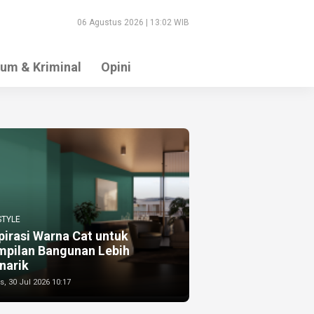
06 Agustus 2026 | 13:02 WIB
um & Kriminal
Opini
STYLE
pirasi Warna Cat untuk
mpilan Bangunan Lebih
narik
, 30 Jul 2026 10:17