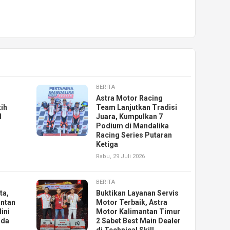
BERITA
Astra Motor Racing
ih
Team Lanjutkan Tradisi
d
Juara, Kumpulkan 7
Podium di Mandalika
Racing Series Putaran
Ketiga
Rabu, 29 Juli 2026
BERITA
ta,
Buktikan Layanan Servis
antan
Motor Terbaik, Astra
ini
Motor Kalimantan Timur
nda
2 Sabet Best Main Dealer