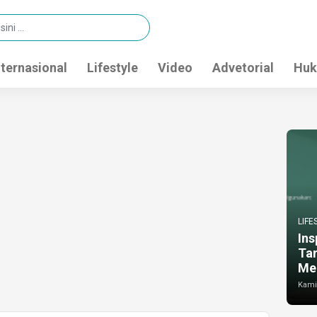
nternasional
Lifestyle
Video
Advetorial
Huk
LIFE
Ins
Ta
Me
Kamis