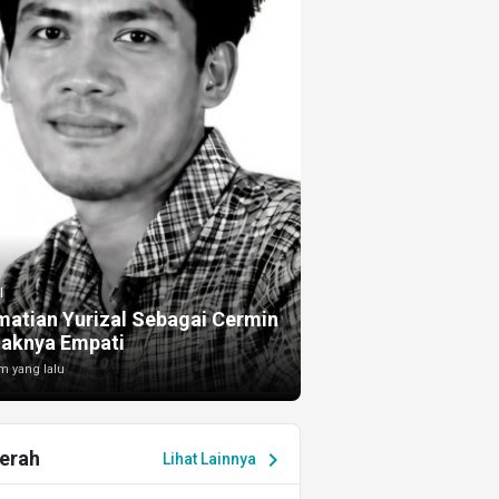
I
atian Yurizal Sebagai Cermin
taknya Empati
m yang lalu
erah
chevron_right
Lihat Lainnya