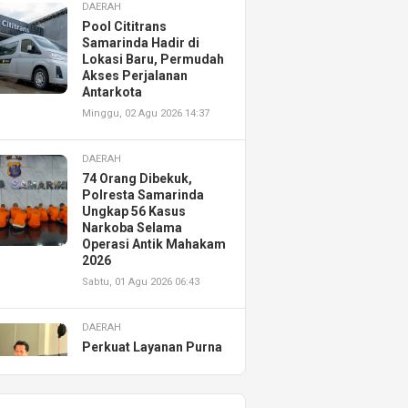
DAERAH
Pool Cititrans
Samarinda Hadir di
Lokasi Baru, Permudah
Akses Perjalanan
Antarkota
Minggu, 02 Agu 2026 14:37
DAERAH
74 Orang Dibekuk,
Polresta Samarinda
Ungkap 56 Kasus
Narkoba Selama
Operasi Antik Mahakam
2026
Sabtu, 01 Agu 2026 06:43
DAERAH
Perkuat Layanan Purna
Jual, Astra Motor
Kalimantan Timur 2
Resmikan AHASS