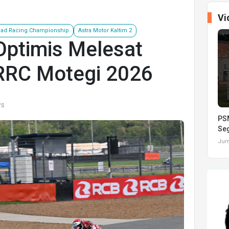
Vi
oad Racing Championship
Astra Motor Kaltim 2
Optimis Melesat
RRC Motegi 2026
ws
PSM
Seg
Juma