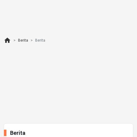
home
Berita
Berita
Berita