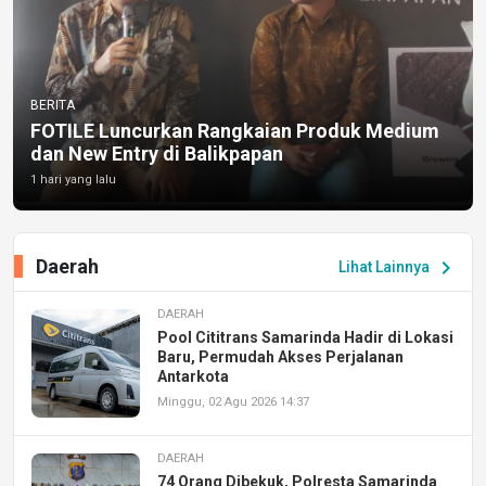
BERITA
FOTILE Luncurkan Rangkaian Produk Medium
dan New Entry di Balikpapan
1 hari yang lalu
Daerah
chevron_right
Lihat Lainnya
DAERAH
Pool Cititrans Samarinda Hadir di Lokasi
Baru, Permudah Akses Perjalanan
Antarkota
Minggu, 02 Agu 2026 14:37
DAERAH
74 Orang Dibekuk, Polresta Samarinda