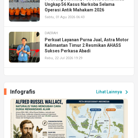
Ungkap 56 Kasus Narkoba Selama
Operasi Antik Mahakam 2026
Sabtu, 01 Agu 2026 06:43
DAERAH
Perkuat Layanan Purna Jual, Astra Motor
Kalimantan Timur 2 Resmikan AHASS
Sukses Perkasa Abadi
Rabu, 22 Jul 2026 19:29
DAERAH
UPA PERKASA Universitas Mulawarman
Laksanakan Job Fair Batch II, Hadirkan
Infografis
chevron_right
Lihat Lainnya
Peluang Kerja dan Magang
Jumat, 17 Jul 2026 22:30
DAERAH
Astra Motor Kalimantan Timur 2 Dukung
Mahasiswa Samarinda dalam Astra
Honda SDGs Future Leaders 2026